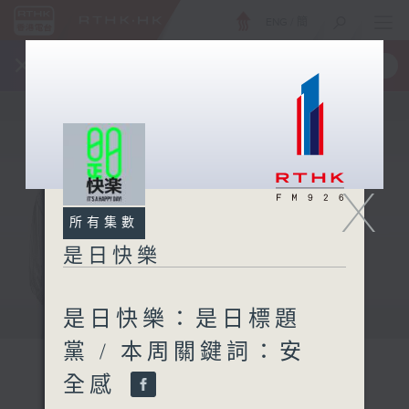
ENG
/
簡
×
全新 RTHK On The Go
取得
一手掌握 RTHK 電台、電視節目
X
所有集數
是日快樂
是日快樂：是日標題
黨 / 本周關鍵詞：安
全感