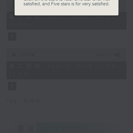
0
satisfied, and Five stars is for very satisfied.
seconds
00:00
38:30
of
38
第一部份 Part 1 (HKT 10:20 -
minutes,
11:00)
30
seconds
0
seconds
00:00
49:44
of
49
第二部份 Part 2 (HKT 11:04 -
minutes,
12:00)
44
seconds
Tag:
蜘蛛俠
重溫
CATCHUP