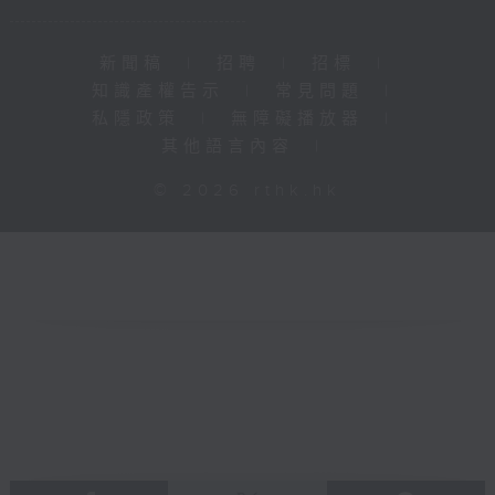
新聞稿
|
招聘
|
招標
|
知識產權告示
|
常見問題
|
私隱政策
|
無障礙播放器
|
其他語言內容
|
© 2026 rthk.hk