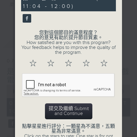
minutes,
麼？
11:04 - 12:00)
20
seconds
我們會想把握生活、好奇、快樂。
更多...
沒有一個笑話可以支撐超過五分鐘的笑聲，
沒有一個滑稽的動作可以叫人感到由衷的內心
您對這個節目的滿意程度？
幸福，
您的意見有助於提升節目質素。
最新
LATEST
但是，當我們在日常生活裡找到可以好奇、可
How satisfied are you with this program?
Your feedback helps to improve the quality of
以聚焦、可以重新理解世界的一事一物，那就
the program.
可以是我們是日快樂的理由。
07/08/2026
☆
☆
☆
☆
☆
是日快樂：是日標題黨 / 大戲
電波：蜘蛛俠
0
seconds
00:00
1:28:04
of
1
07/08/2026 - 足本 Full (HKT
hour,
提交及繼續 Submit
10:20 - 12:00)
28
and Continue
minutes,
4
seconds
點擊星星進行評分：一顆星為不滿意，五顆
星為非常滿意。
Click on the stars to rate: One star is for not