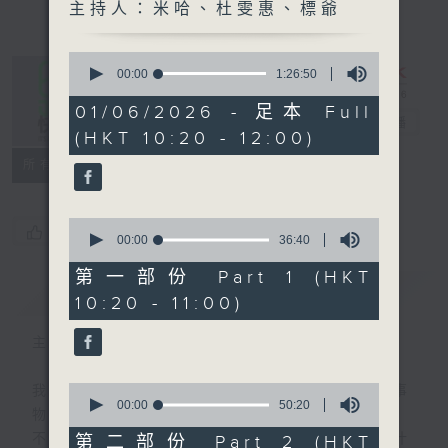
主持人：米哈、杜雯惠、標爺
0
seconds
00:00
1:26:50
of
1
01/06/2026 - 足本 Full
是日快樂
hour,
電台直播
(HKT 10:20 - 12:00)
26
minutes,
所有集數
50
seconds
0
您喜歡這個節目嗎?
seconds
00:00
36:40
of
36
第一部份 Part 1 (HKT
minutes,
簡介
GIST
10:20 - 11:00)
40
seconds
主持人：米哈、杜雯惠、標爺
0
我們常常問：十年後，世界將會有什麼新事
seconds
00:00
50:20
物？
of
50
不如，反過來問：十年後，我們還會想把握什
第二部份 Part 2 (HKT