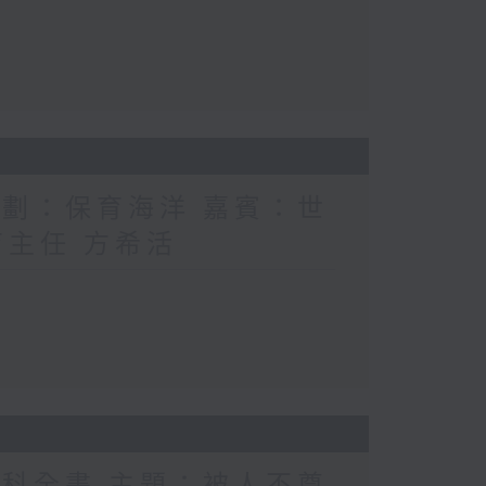
計劃：保育海洋 嘉賓：世
育主任 方希活