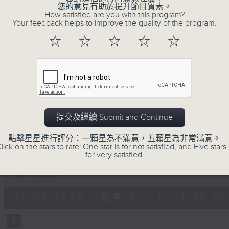
您的意見有助於提升節目質素。
不如，反過來問：十年後，我們還會想把握什
How satisfied are you with this program?
我們會想把握生活、好奇、快樂。
Your feedback helps to improve the quality of the program.
沒有一個笑話可以支撐超過五分鐘的笑聲，
☆
☆
☆
☆
☆
沒有一個滑稽的動作可以叫人感到由衷的內心
但是，當我們在日常生活裡找到可以好奇、
物，那就可以是我們是日快樂的理由。
提交及繼續 Submit and Continue
07/08/2026
點擊星星進行評分：一顆星為不滿意，五顆星為非常滿意。
lick on the stars to rate: One star is for not satisfied, and Five stars 
for very satisfied.
是日快樂：是日標題黨 / 大戲電
0
seconds
00:00
of
1
07/08/2026 - 足本 Full (HKT 10:20 
hour,
28
minutes,
4