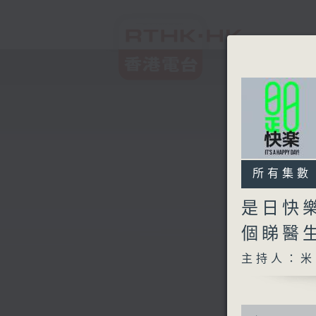
所有集數
是日快
個睇醫
主持人：米
0