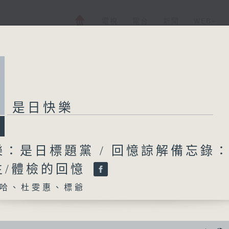
電視
電台
新聞
WEB+
是日快樂
樂：是日標題黨 / 回憶諒解備忘錄
生/體檢的回憶
哈、杜雯惠、標爺