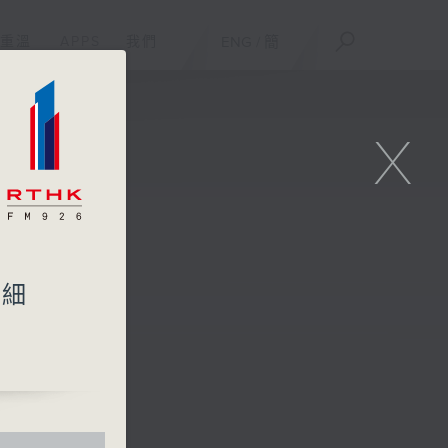
重溫
APPS
我們
ENG
/
簡
X
：細