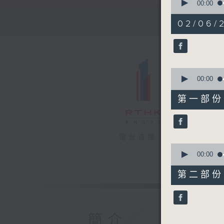
seconds
00:00
of
1
02/06/2
hour,
27
minutes,
26
seconds
90%
0
seconds
00:00
of
37
第一部份 P
minutes,
20
seconds
90%
電台直播
0
seconds
00:00
of
50
第二部份 P
minutes,
16
seconds
90%
簡介