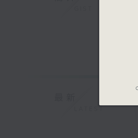
GIST
C
最新
LATEST