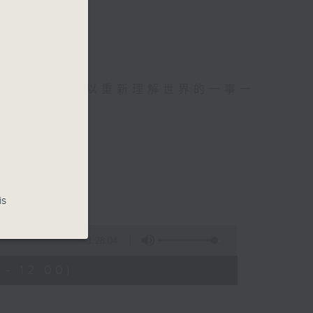
麼？
幸福，
可以聚焦、可以重新理解世界的一事一
is
波：蜘蛛俠
1:28:04
- 12:00)