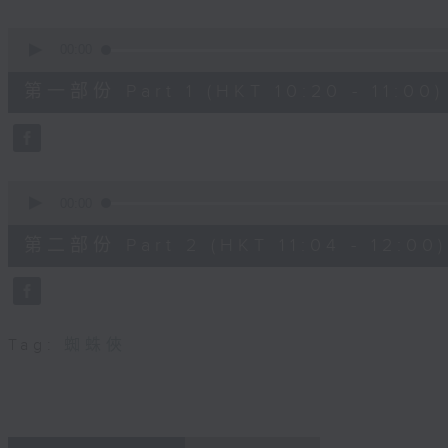
seconds
Volume
90%
0
seconds
00:00
of
38
第一部份 Part 1 (HKT 10:20 - 11:00)
minutes,
30
seconds
Volume
90%
0
seconds
00:00
of
49
第二部份 Part 2 (HKT 11:04 - 12:00)
minutes,
44
seconds
Volume
90%
Tag:
蜘蛛俠