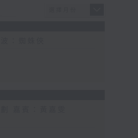
電波：蜘蛛俠
計劃 嘉賓：黃嘉雯