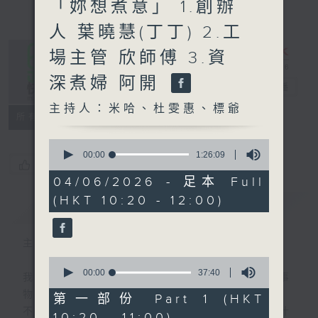
「妳想煮意」 1.創辦
人 葉曉慧(丁丁) 2.工
場主管 欣師傅 3.資
深煮婦 阿開
是日快樂
電台直播
主持人：米哈、杜雯惠、標爺
所有集數
0
seconds
00:00
1:26:09
您喜歡這個節目嗎?
of
1
04/06/2026 - 足本 Full
hour,
(HKT 10:20 - 12:00)
26
簡介
GIST
minutes,
9
seconds
主持人：米哈、杜雯惠、標爺
0
seconds
00:00
37:40
我們常常問：十年後，世界將會有什麼新事
of
物？
37
第一部份 Part 1 (HKT
minutes,
不如，反過來問：十年後，我們還會想把握什
10:20 - 11:00)