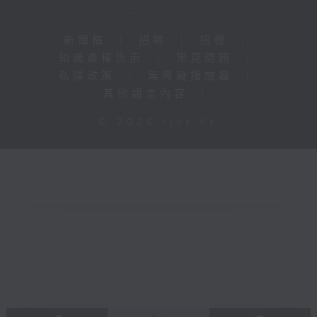
新聞稿
|
招聘
|
招標
|
知識產權告示
|
常見問題
|
私隱政策
|
無障礙播放器
|
其他語言內容
|
© 2026 rthk.hk