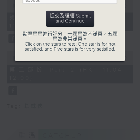
0
seconds
00:00
38:30
of
提交及繼續 Submit
38
第一部份 Part 1 (HKT 10:20 -
and Continue
minutes,
11:00)
30
seconds
點擊星星進行評分：一顆星為不滿意，五顆
星為非常滿意。
Click on the stars to rate: One star is for not
satisfied, and Five stars is for very satisfied.
0
seconds
00:00
49:44
of
49
第二部份 Part 2 (HKT 11:04 -
minutes,
12:00)
44
seconds
Tag:
蜘蛛俠
重溫
CATCHUP