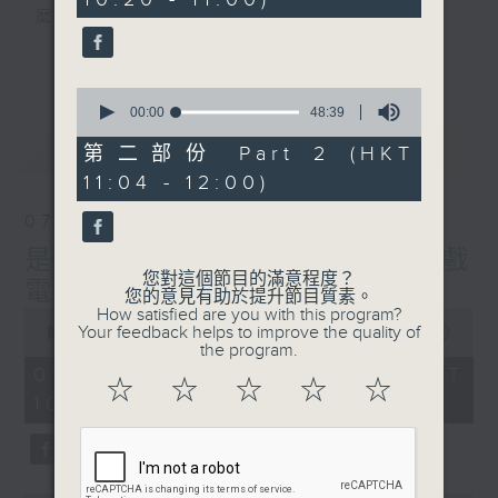
40
麼？
seconds
我們會想把握生活、好奇、快樂。
更多...
沒有一個笑話可以支撐超過五分鐘的笑聲，
0
沒有一個滑稽的動作可以叫人感到由衷的內心
seconds
00:00
48:39
幸福，
of
最新
LATEST
48
但是，當我們在日常生活裡找到可以好奇、可
第二部份 Part 2 (HKT
minutes,
以聚焦、可以重新理解世界的一事一物，那就
11:04 - 12:00)
39
seconds
可以是我們是日快樂的理由。
07/08/2026
是日快樂：是日標題黨 / 大戲
您對這個節目的滿意程度？
電波：蜘蛛俠
您的意見有助於提升節目質素。
How satisfied are you with this program?
0
Your feedback helps to improve the quality of
seconds
00:00
1:28:04
the program.
of
1
07/08/2026 - 足本 Full (HKT
☆
☆
☆
☆
☆
hour,
10:20 - 12:00)
28
minutes,
4
seconds