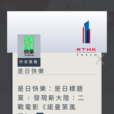
ENG
/
簡
×
全新 RTHK On The Go
取得
一手掌握 RTHK 電台、電視節目
X
所有集數
是日快樂
是日快樂：是日標題
黨 / 發現新大陸：二
戰電影《諾曼第風