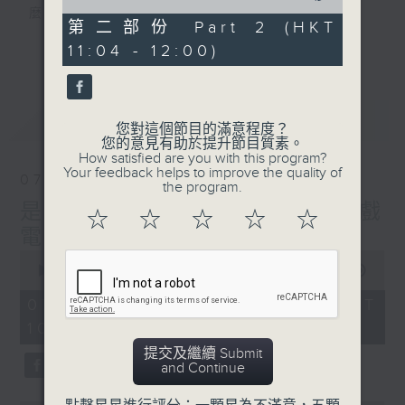
of
麼？
49
第二部份 Part 2 (HKT
我們會想把握生活、好奇、快樂。
minutes,
更多...
11:04 - 12:00)
26
沒有一個笑話可以支撐超過五分鐘的笑聲，
seconds
沒有一個滑稽的動作可以叫人感到由衷的內心
幸福，
最新
LATEST
但是，當我們在日常生活裡找到可以好奇、可
您對這個節目的滿意程度？
您的意見有助於提升節目質素。
以聚焦、可以重新理解世界的一事一物，那就
How satisfied are you with this program?
可以是我們是日快樂的理由。
Your feedback helps to improve the quality of
07/08/2026
the program.
是日快樂：是日標題黨 / 大戲
☆
☆
☆
☆
☆
電波：蜘蛛俠
0
seconds
00:00
1:35:59
of
1
07/08/2026 - 足本 Full (HKT
hour,
10:20 - 12:00)
35
minutes,
提交及繼續 Submit
59
and Continue
seconds