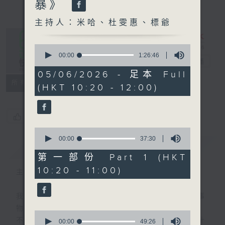
暴》
主持人：米哈、杜雯惠、標爺
0
seconds
00:00
1:26:46
是日快樂
電台直播
of
1
05/06/2026 - 足本 Full
hour,
所有集數
(HKT 10:20 - 12:00)
26
minutes,
46
seconds
您喜歡這個節目嗎?
0
seconds
00:00
37:30
簡介
GIST
of
37
第一部份 Part 1 (HKT
minutes,
10:20 - 11:00)
30
主持人：米哈、杜雯惠、標爺
seconds
我們常常問：十年後，世界將會有什麼新事
物？
0
不如，反過來問：十年後，我們還會想把握什
seconds
00:00
49:26