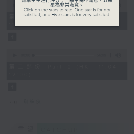
點擊星星進行評分：一顆星為不滿意，五顆
0
星為非常滿意。
seconds
00:00
40:00
Click on the stars to rate: One star is for not
of
satisfied, and Five stars is for very satisfied.
40
第一部份 Part 1 (HKT 10:20 -
minutes,
11:00)
0
seconds
0
seconds
00:00
56:09
of
56
第二部份 Part 2 (HKT 11:04 -
minutes,
12:00)
9
seconds
Tag:
蜘蛛俠
重溫
CATCHUP