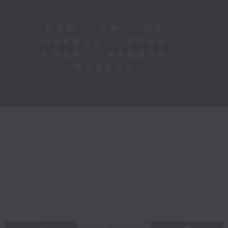
新聞稿
|
招聘
|
招標
|
知識產權告示
|
常見問題
|
私隱政策
|
無障礙播放器
|
其他語言內容
|
© 2026 rthk.hk