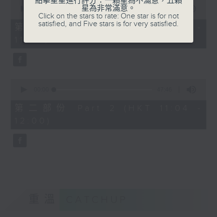
點擊星星進行評分：一顆星為不滿意，五顆
0
星為非常滿意。
seconds
00:00
38:30
Click on the stars to rate: One star is for not
of
satisfied, and Five stars is for very satisfied.
38
第一部份 Part 1 (HKT 10:20 -
minutes,
11:00)
30
seconds
0
seconds
00:00
47:46
of
47
第二部份 Part 2 (HKT 11:04 -
minutes,
12:00)
46
seconds
重溫
CATCHUP