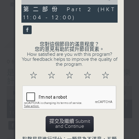
of
麼？
50
第二部份 Part 2 (HKT
我們會想把握生活、好奇、快樂。
minutes,
更多...
11:04 - 12:00)
2
沒有一個笑話可以支撐超過五分鐘的笑聲，
seconds
沒有一個滑稽的動作可以叫人感到由衷的內心
幸福，
最新
LATEST
但是，當我們在日常生活裡找到可以好奇、可
您對這個節目的滿意程度？
您的意見有助於提升節目質素。
以聚焦、可以重新理解世界的一事一物，那就
How satisfied are you with this program?
可以是我們是日快樂的理由。
Your feedback helps to improve the quality of
06/08/2026
the program.
是日快樂：是日標題黨 / 快樂
☆
☆
☆
☆
☆
計劃 嘉賓：黃嘉雯 Carmaney
0
seconds
00:00
1:26:06
of
1
06/08/2026 - 足本 Full (HKT
hour,
10:20 - 12:00)
26
minutes,
提交及繼續 Submit
6
and Continue
seconds