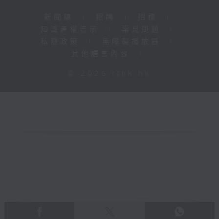
新聞稿
|
招聘
|
招標
|
知識產權告示
|
常見問題
|
私隱政策
|
無障礙播放器
|
其他語言內容
|
© 2026 rthk.hk