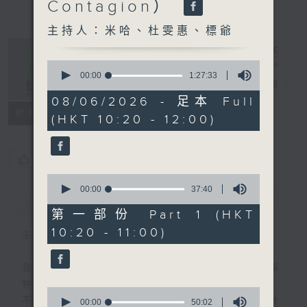
Contagion）
主持人：米哈、杜雯惠、標爺
0
seconds
00:00
1:27:33
是日快樂
電台直播
of
1
08/06/2026 - 足本 Full
hour,
所有集數
(HKT 10:20 - 12:00)
27
minutes,
33
seconds
您喜歡這個節目嗎?
0
seconds
00:00
37:40
簡介
GIST
of
37
第一部份 Part 1 (HKT
minutes,
10:20 - 11:00)
40
主持人：米哈、杜雯惠、標爺
seconds
我們常常問：十年後，世界將會有什麼新事
物？
0
不如，反過來問：十年後，我們還會想把握什
seconds
00:00
50:02