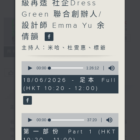
級再造 社企Dress
Green 聯合創辦人/
設計師 Emma Yu 余
倩韻
是日快樂
電台直播
主持人：米哈、杜雯惠、標爺
所有集數
0
seconds
00:00
1:26:12
您喜歡這個節目嗎?
of
1
18/06/2026 - 足本 Full
hour,
(HKT 10:20 - 12:00)
26
簡介
GIST
minutes,
12
seconds
主持人：米哈、杜雯惠、標爺
0
seconds
00:00
37:20
我們常常問：十年後，世界將會有什麼新事
of
物？
37
第一部份 Part 1 (HKT
minutes,
不如，反過來問：十年後，我們還會想把握什
10:20 - 11:00)