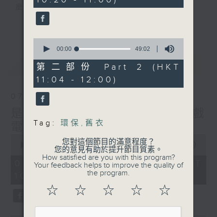
20
麼？
seconds
我們會想把握生活、好奇、快樂。
更多...
沒有一個笑話可以支撐超過五分鐘的笑聲，
0
沒有一個滑稽的動作可以叫人感到由衷的內心
seconds
00:00
49:02
幸福，
of
最新
LATEST
49
但是，當我們在日常生活裡找到可以好奇、可
第二部份 Part 2 (HKT
minutes,
以聚焦、可以重新理解世界的一事一物，那就
11:04 - 12:00)
2
seconds
可以是我們是日快樂的理由。
07/08/2026
是日快樂：是日標題黨 / 大戲
Tag:
環保
,
舊衣
電波：蜘蛛俠
0
您對這個節目的滿意程度？
seconds
00:00
1:28:04
您的意見有助於提升節目質素。
of
How satisfied are you with this program?
1
07/08/2026 - 足本 Full (HKT
Your feedback helps to improve the quality of
hour,
the program.
10:20 - 12:00)
28
minutes,
☆
☆
☆
☆
☆
4
seconds