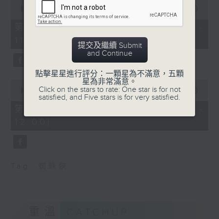
0
seconds
00:00
38:30
of
38
第一部份 Part 1 (HKT 10:20 -
minutes,
11:00)
30
提交及繼續 Submit
seconds
and Continue
點擊星星進行評分：一顆星為不滿意，五顆
星為非常滿意。
0
Click on the stars to rate: One star is for not
seconds
00:00
49:44
satisfied, and Five stars is for very satisfied.
of
49
第二部份 Part 2 (HKT 11:04 -
minutes,
12:00)
44
seconds
Tag:
蜘蛛俠
重溫
CATCHUP