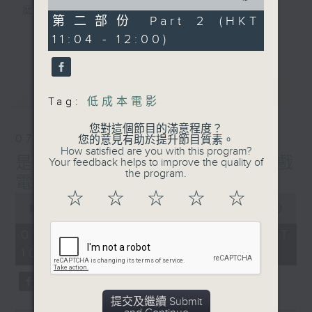
of
麼？
0
第二部份 Part 2 (HKT
我們會想把握生活、好奇、快樂。
seconds
更多...
11:04 - 12:00)
沒有一個笑話可以支撐超過五分鐘的笑聲，
沒有一個滑稽的動作可以叫人感到由衷的內心
幸福，
最新
LATEST
但是，當我們在日常生活裡找到可以好奇、可
Tag:
低成本電影
以聚焦、可以重新理解世界的一事一物，那就
可以是我們是日快樂的理由。
您對這個節目的滿意程度？
07/08/2026
您的意見有助於提升節目質素。
How satisfied are you with this program?
是日快樂：是日標題黨 / 大戲
Your feedback helps to improve the quality of
the program.
電波：蜘蛛俠
☆
☆
☆
☆
☆
0
seconds
00:00
1:28:04
of
1
07/08/2026 - 足本 Full (HKT
hour,
10:20 - 12:00)
28
minutes,
4
seconds
提交及繼續 Submit