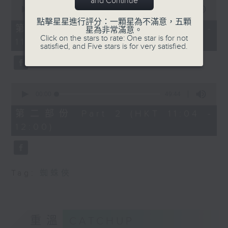
and Continue
0
seconds
00:00
38:30
of
點擊星星進行評分：一顆星為不滿意，五顆
38
第一部份 Part 1 (HKT 10:20 -
星為非常滿意。
minutes,
Click on the stars to rate: One star is for not
11:00)
30
satisfied, and Five stars is for very satisfied.
seconds
0
seconds
00:00
49:44
of
49
第二部份 Part 2 (HKT 11:04 -
minutes,
12:00)
44
seconds
Tag:
蜘蛛俠
重溫
CATCHUP