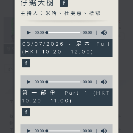
仔鋸大樹
主持人：米哈、杜雯惠、標爺
0
seconds
00:00
00:00
是日快樂
電台直播
of
0
03/07/2026 - 足本 Full
seconds
所有集數
(HKT 10:20 - 12:00)
您喜歡這個節目嗎?
0
seconds
00:00
00:00
簡介
GIST
of
0
第一部份 Part 1 (HKT
seconds
10:20 - 11:00)
主持人：米哈、杜雯惠、標爺
我們常常問：十年後，世界將會有什麼新事
物？
0
不如，反過來問：十年後，我們還會想把握什
seconds
00:00
00:00