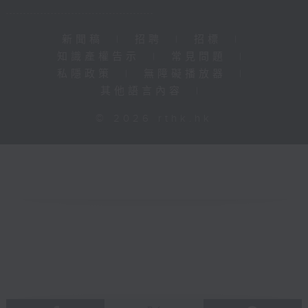
新聞稿
|
招聘
|
招標
|
知識產權告示
|
常見問題
|
私隱政策
|
無障礙播放器
|
其他語言內容
|
© 2026 rthk.hk