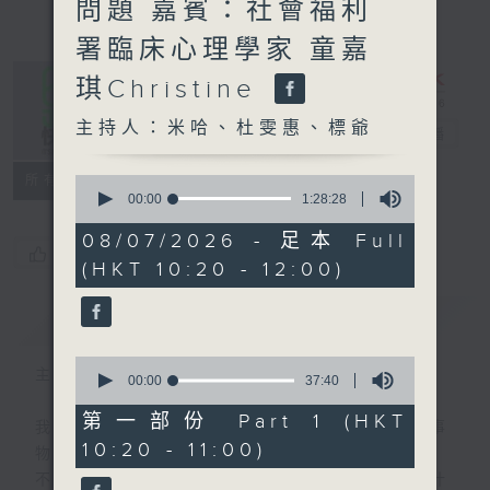
問題 嘉賓：社會福利
署臨床心理學家 童嘉
琪Christine
主持人：米哈、杜雯惠、標爺
是日快樂
電台直播
所有集數
0
seconds
00:00
1:28:28
of
1
08/07/2026 - 足本 Full
hour,
您喜歡這個節目嗎?
(HKT 10:20 - 12:00)
28
minutes,
28
簡介
GIST
seconds
0
主持人：米哈、杜雯惠、標爺
seconds
00:00
37:40
of
37
第一部份 Part 1 (HKT
我們常常問：十年後，世界將會有什麼新事
minutes,
10:20 - 11:00)
40
物？
seconds
不如，反過來問：十年後，我們還會想把握什