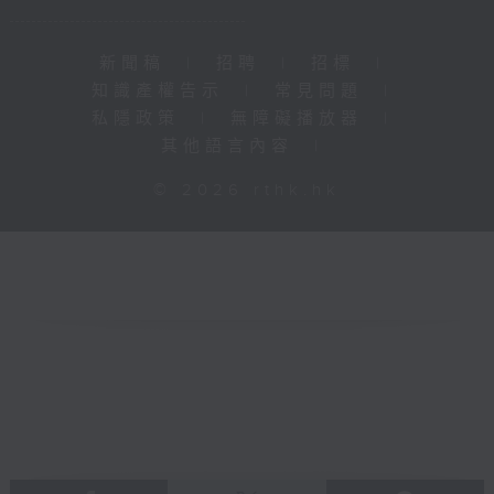
新聞稿
|
招聘
|
招標
|
知識產權告示
|
常見問題
|
私隱政策
|
無障礙播放器
|
其他語言內容
|
© 2026 rthk.hk