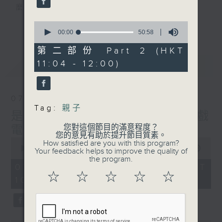
麼？
我們會想把握生活、好奇、快樂。
0
更多...
沒有一個笑話可以支撐超過五分鐘的笑聲，
seconds
00:00
50:58
of
沒有一個滑稽的動作可以叫人感到由衷的內心
50
第二部份 Part 2 (HKT
幸福，
minutes,
11:04 - 12:00)
最新
58
LATEST
但是，當我們在日常生活裡找到可以好奇、可
seconds
以聚焦、可以重新理解世界的一事一物，那就
可以是我們是日快樂的理由。
07/08/2026
Tag:
親子
是日快樂：是日標題黨 / 大戲
您對這個節目的滿意程度？
電波：蜘蛛俠
您的意見有助於提升節目質素。
0
How satisfied are you with this program?
seconds
00:00
1:28:04
Your feedback helps to improve the quality of
of
the program.
1
07/08/2026 - 足本 Full (HKT
hour,
☆
☆
☆
☆
☆
10:20 - 12:00)
28
minutes,
4
seconds