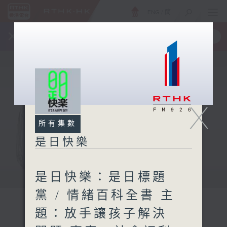
ENG
/
簡
×
全新 RTHK On The Go
取得
一手掌握 RTHK 電台、電視節目
X
所有集數
是日快樂
是日快樂：是日標題
黨 / 情緒百科全書 主
題：放手讓孩子解決