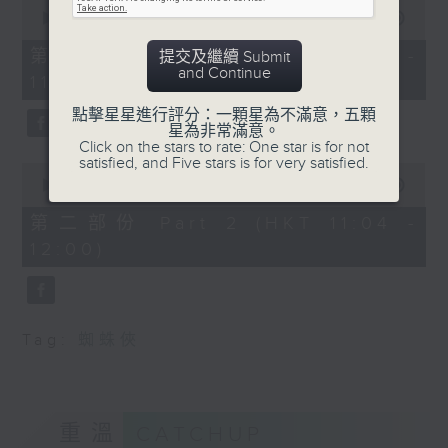
0
seconds
00:00
38:30
of
38
第一部份 Part 1 (HKT 10:20 -
提交及繼續 Submit
minutes,
and Continue
11:00)
30
seconds
點擊星星進行評分：一顆星為不滿意，五顆
星為非常滿意。
Click on the stars to rate: One star is for not
satisfied, and Five stars is for very satisfied.
0
seconds
00:00
49:44
of
49
第二部份 Part 2 (HKT 11:04 -
minutes,
12:00)
44
seconds
Tag:
蜘蛛俠
重溫
CATCHUP