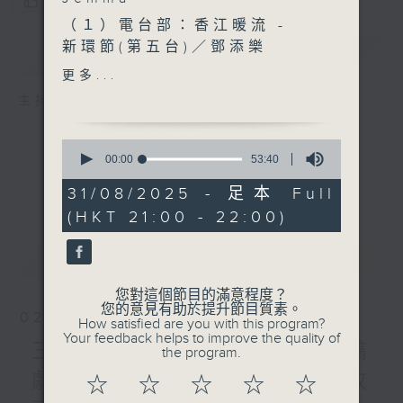
您喜歡這個節目嗎?
（１）電台部：香江暖流 -
新環節(第五台)／鄧添樂
簡介
GIST
（２）電視部：尋蹤抗戰歷
更多...
史 ／劉智鵬 教授
主持人：Dedy、Minnie、Jemma
0
seconds
00:00
53:40
of
53
31/08/2025 - 足本 Full
minutes,
(HKT 21:00 - 22:00)
40
seconds
最新
LATEST
您對這個節目的滿意程度？
您的意見有助於提升節目質素。
02/08/2026
How satisfied are you with this program?
Your feedback helps to improve the quality of
三五成群：圍爐廢噏—ZIP噏
the program.
劇場—西西柯弗斯 / 香港故
☆
☆
☆
☆
☆