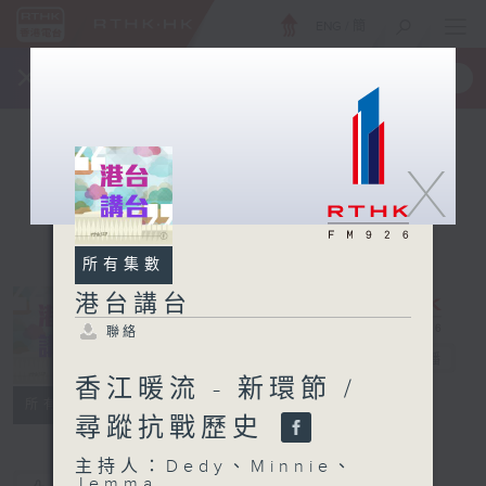
ENG
/
簡
×
全新 RTHK On The Go
取得
一手掌握 RTHK 電台、電視節目
X
所有集數
港台講台
聯絡
港台講台
電台直播
香江暖流 - 新環節 /
聯絡
所有集數
尋蹤抗戰歷史
主持人：Dedy、Minnie、
Jemma