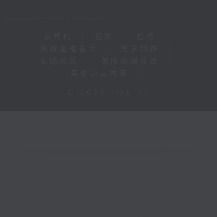
新聞稿
|
招聘
|
招標
|
知識產權告示
|
常見問題
|
私隱政策
|
無障礙播放器
|
其他語言內容
|
© 2026 rthk.hk