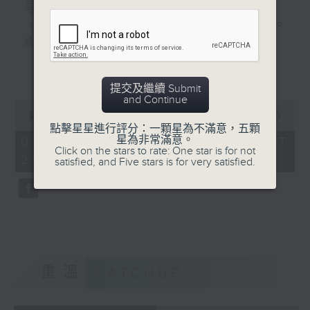
事：由AI開始
（１）電台部：《三五成群：圍爐廢噏—ZIP
噏劇場—西西柯弗斯》 (第二台)／阿攝
（２）電視部：《香港故事：由AI開始》／
更多...
節目監製Bonnie
提交及繼續 Submit
and Continue
0
seconds
00:00
53:56
of
點擊星星進行評分：一顆星為不滿意，五顆
53
星為非常滿意。
02/08/2026 - 足本 Full (HKT
minutes,
Click on the stars to rate: One star is for not
21:00 - 22:00)
56
satisfied, and Five stars is for very satisfied.
seconds
重溫
CATCHUP