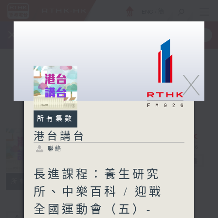
ENG
/
簡
×
全新 RTHK On The Go
取得
一手掌握 RTHK 電台、電視節目
X
所有集數
港台講台
聯絡
港台講台
電台直播
長進課程：養生研究
聯絡
所有集數
所、中樂百科 / 迎戰
全國運動會（五）-