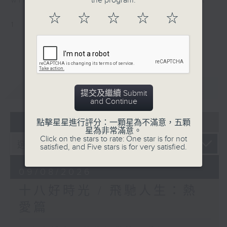
the program.
will be available after live webcast
☆
☆
☆
☆
☆
1
重溫
CATCHUP
提交及繼續 Submit
and Continue
06 - 08
2026
點擊星星進行評分：一顆星為不滿意，五顆
星為非常滿意。
Click on the stars to rate: One star is for not
satisfied, and Five stars is for very satisfied.
09/08/2026
十八好時光 / 飛馳人生：熱
愛篇