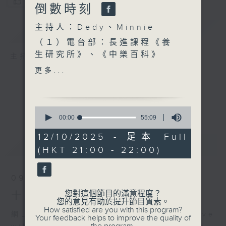
您喜歡這個節目嗎?
倒數時刻
主持人：Dedy、Minnie
簡介
GIST
（１）電台部：長進課程《養
生研究所》、《中樂百科》
主持人：Dedy、Minnie
(第五台)／黃好婷、洪藝烜
更多...
（２）電視部：《迎戰全國運
動會（五）- 倒數時刻》 ／
監製 俞芷玲
0
seconds
00:00
55:09
of
55
12/10/2025 - 足本 Full
minutes,
最新
LATEST
(HKT 21:00 - 22:00)
9
seconds
09/08/2026
您對這個節目的滿意程度？
十八好時光 / 飛馳人生：熱愛篇
您的意見有助於提升節目質素。
How satisfied are you with this program?
網上直播完畢稍後提供節目重溫。 Archive
Your feedback helps to improve the quality of