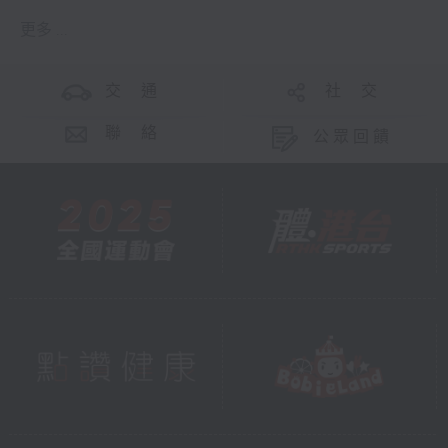
更多 ...
交 通
社 交
聯 絡
公眾回饋