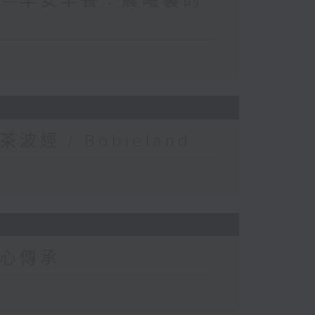
世界—早安早餐：晨曦裏的
經 / Bobieland
匠心傳承