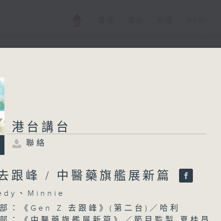
電視
電台
新聞
WEB+
港台講台
港台講台
聯絡
所有集數
聯絡
您喜歡這個節目嗎?
Z 去跟峰 / 中醫藥旗艦展新篇
dy、Minnie
主持人：Dedy、Minnie
部：《Gen Z 去跟峰》(第二台)／哈利
部：《中醫藥旗艦展新篇》／節目監製 夏桂昌