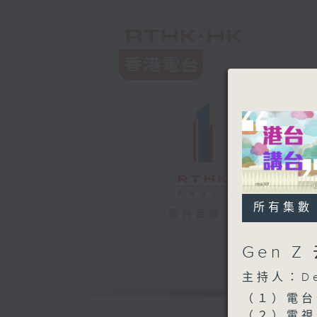
所有集數
電台直播
Gen 
主持人：De
（１）電台
（２）電視