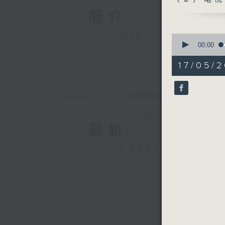
簡介
GIST
0
seconds
00:00
of
54
17/05/2
minutes,
49
seconds
90%
最新
LATEST