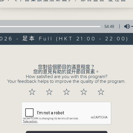
54:49
026 - 足本 Full (HKT 21:00 - 22:00)
Volume
02/08/2026
您對這個節目的滿意程度？
您的意見有助於提升節目質素。
三五成群：圍爐廢噏—ZIP噏劇場
How satisfied are you with this program?
由AI開始
Your feedback helps to improve the quality of the program.
（１）電台部：《三五成群：圍爐廢噏—ZIP噏
☆
☆
☆
☆
☆
（２）電視部：《香港故事：由AI開始》／節目監
0
seconds
00:00
of
53
02/08/2026 - 足本 Full (HKT 21:00
minutes,
56