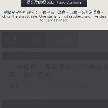
seconds
Volume
提交及繼續 Submit and Continue
90%
點擊星星進行評分：一顆星為不滿意，五顆星為非常滿意。
lick on the stars to rate: One star is for not satisfied, and Five stars 
for very satisfied.
05 - 08
2026
02/08/2026
三五成群：圍爐廢噏—ZIP噏劇場
事：由AI開始
足本 Full (HKT 21:00 - 22:00)
26/07/2026