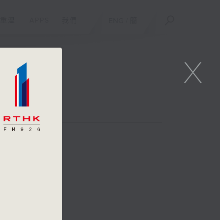
重溫
APPS
我們
ENG
/
簡
X