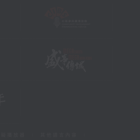
障礙播放器
|
其他語言內容
|