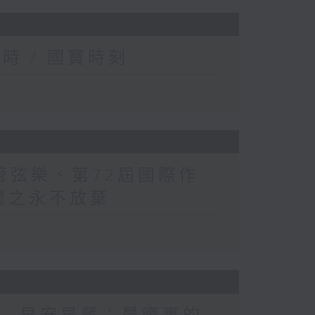
時 / 國寶時刻
管弦樂、第72屆國際作
畏懼之永不放棄