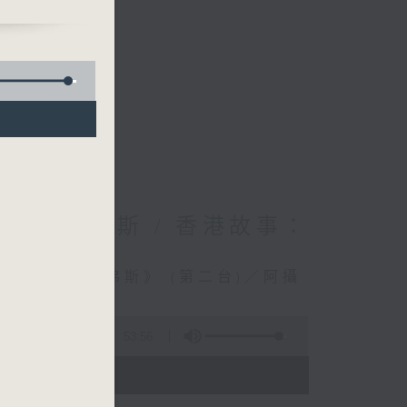
—西西柯弗斯 / 香港故事：
劇場—西西柯弗斯》 (第二台)／阿攝
製Bonnie
53:56
 - 22:00)