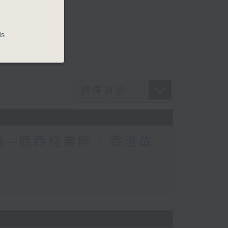
is
—西西柯弗斯 / 香港故