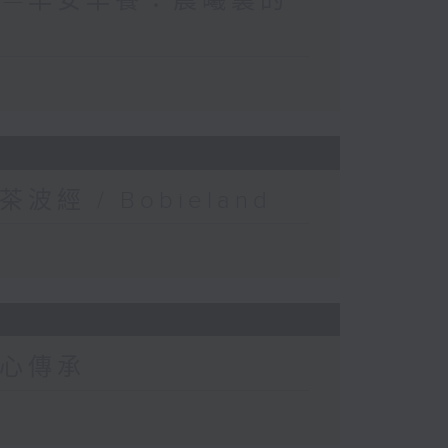
世界—早安早餐：晨曦裏的
經 / Bobieland
匠心傳承