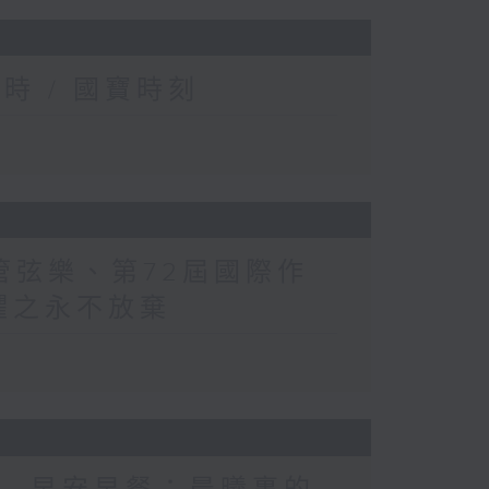
時 / 國寶時刻
管弦樂、第72屆國際作
畏懼之永不放棄