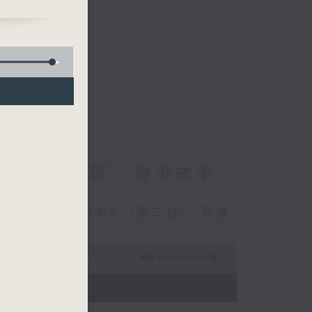
—西西柯弗斯 / 香港故事：
劇場—西西柯弗斯》 (第二台)／阿攝
製Bonnie
53:56
 - 22:00)