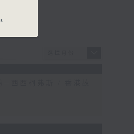
is
—西西柯弗斯 / 香港故