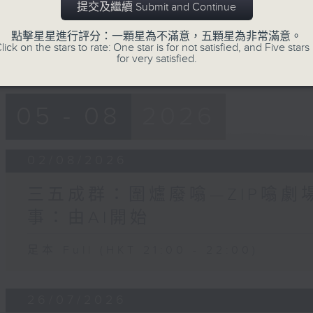
seconds
Volume
提交及繼續 Submit and Continue
90%
點擊星星進行評分：一顆星為不滿意，五顆星為非常滿意。
lick on the stars to rate: One star is for not satisfied, and Five stars 
for very satisfied.
05 - 08
2026
02/08/2026
三五成群：圍爐廢噏—ZIP噏劇場
事：由AI開始
足本 Full (HKT 21:00 - 22:00)
26/07/2026