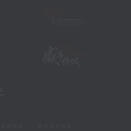
障礙播放器
|
其他語言內容
|