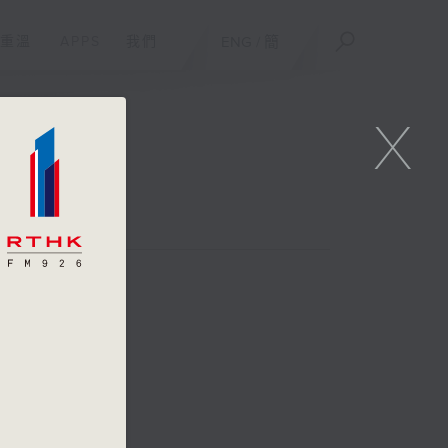
重溫
APPS
我們
ENG
/
簡
X