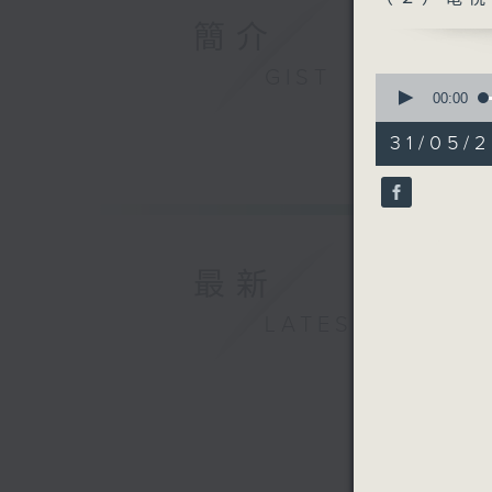
簡介
GIST
0
seconds
00:00
of
54
31/05/2
minutes,
22
seconds
90%
最新
LATEST