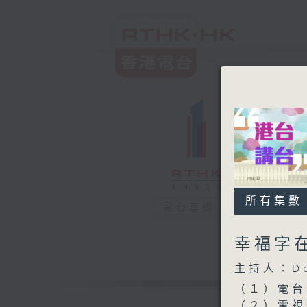
所有集數
電台直播
幸福字在
主持人：De
（１）電台
（２）電視