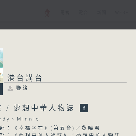
電視
電台
新聞
WEB+
港台講台
港台講台
聯絡
所有集數
聯絡
您喜歡這個節目嗎?
 / 夢想中華人物誌
dy、Minnie
主持人：Dedy、Minnie
部：《幸福字在》(第五台)／黎曉君
部：《夢想中華人物誌》／夢想中華人物誌