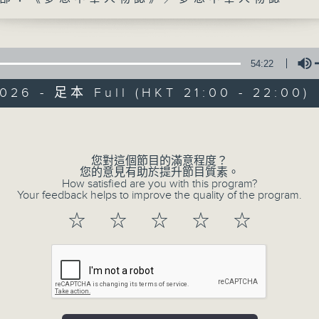
54:22
026 - 足本 Full (HKT 21:00 - 22:00)
Volume
02/08/2026
您對這個節目的滿意程度？
您的意見有助於提升節目質素。
三五成群：圍爐廢噏—ZIP噏劇場
How satisfied are you with this program?
由AI開始
Your feedback helps to improve the quality of the program.
（１）電台部：《三五成群：圍爐廢噏—ZIP噏
☆
☆
☆
☆
☆
（２）電視部：《香港故事：由AI開始》／節目監
0
seconds
00:00
of
53
02/08/2026 - 足本 Full (HKT 21:00
minutes,
56