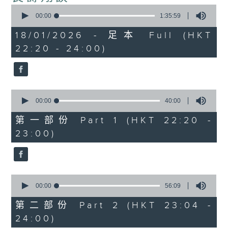
0
seconds
00:00
1:35:59
of
1
18/01/2026 - 足本 Full (HKT
hour,
22:20 - 24:00)
35
minutes,
59
seconds
0
seconds
00:00
40:00
of
40
第一部份 Part 1 (HKT 22:20 -
minutes,
23:00)
0
seconds
0
seconds
00:00
56:09
of
56
第二部份 Part 2 (HKT 23:04 -
minutes,
24:00)
9
seconds