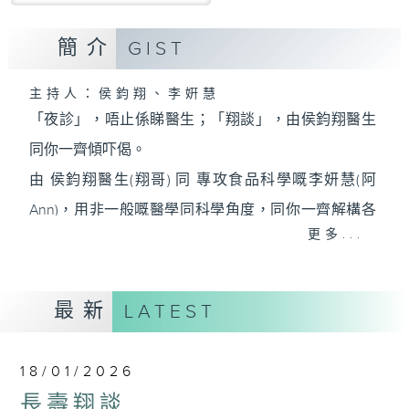
簡介
GIST
主持人：侯鈞翔、李姸慧
「夜診」，唔止係睇醫生；「翔談」，由侯鈞翔醫生
同你一齊傾吓偈。
由 侯鈞翔醫生(翔哥) 同 專攻食品科學嘅李妍慧(阿
Ann)，用非一般嘅醫學同科學角度，同你一齊解構各
更多...
種生活上嘅迷思。
有冇方法可以長生不老？迴光反照又有冇科學根據？
到底168斷食，唔食早餐定晚餐好？依啲由細聽到大嘅
最新
LATEST
論述，孰真孰假，定早就不攻自破？6月2號起，每個
星期日晚，十點二十分至深夜十二點，香港電台第一
18/01/2026
台，預埋你《夜診翔談》。
長壽翔談