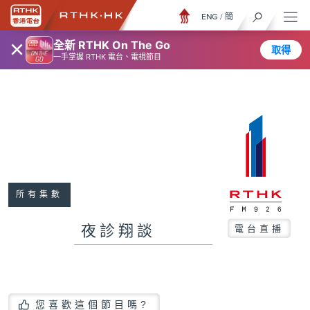
ENG
/
簡
×
全新 RTHK On The Go
取得
一手掌握 RTHK 電台、電視節目
所有集數
夜診翔談
電台直播
您喜歡這個節目嗎?