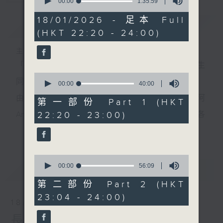
seconds
00:00
1:35:59
of
1
18/01/2026 - 足本 Full
簡介
GIST
hour,
(HKT 22:20 - 24:00)
35
minutes,
59
主持人：侯鈞翔、李姸慧
seconds
「夜診」，唔止係睇醫生；「翔談」，由侯鈞翔醫生
0
同你一齊傾吓偈。
seconds
00:00
40:00
of
由 侯鈞翔醫生(翔哥) 同 專攻食品科學嘅李妍慧(阿
40
第一部份 Part 1 (HKT
minutes,
22:20 - 23:00)
Ann)，用非一般嘅醫學同科學角度，同你一齊解構各
0
seconds
更多...
種生活上嘅迷思。
有冇方法可以長生不老？迴光反照又有冇科學根據？
0
到底168斷食，唔食早餐定晚餐好？依啲由細聽到大嘅
seconds
00:00
56:09
最新
LATEST
of
論述，孰真孰假，定早就不攻自破？6月2號起，每個
56
第二部份 Part 2 (HKT
minutes,
23:04 - 24:00)
星期日晚，十點二十分至深夜十二點，香港電台第一
9
18/01/2026
seconds
台，預埋你《夜診翔談》。
長壽翔談