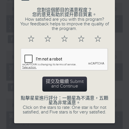
0
seconds
00:00
1:35:59
您對這個節目的滿意程度？
of
您的意見有助於提升節目質素。
1
How satisfied are you with this program?
18/01/2026 - 足本 Full (HKT
hour,
Your feedback helps to improve the quality of
22:20 - 24:00)
35
the program.
minutes,
59
☆
☆
☆
☆
☆
seconds
0
seconds
00:00
40:00
of
40
第一部份 Part 1 (HKT 22:20 -
minutes,
23:00)
0
seconds
提交及繼續 Submit
and Continue
點擊星星進行評分：一顆星為不滿意，五顆
0
星為非常滿意。
seconds
00:00
56:09
Click on the stars to rate: One star is for not
of
satisfied, and Five stars is for very satisfied.
56
第二部份 Part 2 (HKT 23:04 -
minutes,
24:00)
9
seconds