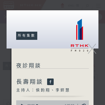
ENG
/
簡
×
全新 RTHK On The Go
取得
一手掌握 RTHK 電台、電視節目
所有集數
X
夜診翔談
所有集數
夜診翔談
電台直播
長壽翔談
主持人：侯鈞翔、李姸慧
0
您喜歡這個節目嗎?