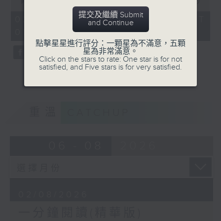
seconds
00:00
23:48
of
提交及繼續 Submit
23
02/08/2026 - 足本 Full (HKT
and Continue
minutes,
07:30 - 08:00)
48
seconds
點擊星星進行評分：一顆星為不滿意，五顆
星為非常滿意。
Click on the stars to rate: One star is for not
satisfied, and Five stars is for very satisfied.
重溫
CATCHUP
06 - 08
2026
02/08/2026
一分鐘閱讀(精華版)