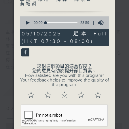
您喜歡這個節目嗎?
黃裕舜
簡介
GIST
0
seconds
00:00
23:59
of
23
主持人：岑逸飛、羅乃萱、曾卓然、米哈、海
05/10/2025 - 足本 Full
minutes,
林、譚家齊、黃裕舜
(HKT 07:30 - 08:00)
59
seconds
睿智悟出真理、閱讀豐富人生！
在《一分鐘閱讀》中，各主持暢談他們的讀書心
得，分享他們從書中獲得的知識與樂趣。
您對這個節目的滿意程度？
在這裡，保證您收獲豐富。
您的意見有助於提升節目質素。
How satisfied are you with this program?
Your feedback helps to improve the quality of
the program.
最新
LATEST
☆
☆
☆
☆
☆
02/08/2026
一分鐘閱讀(精華版)
0