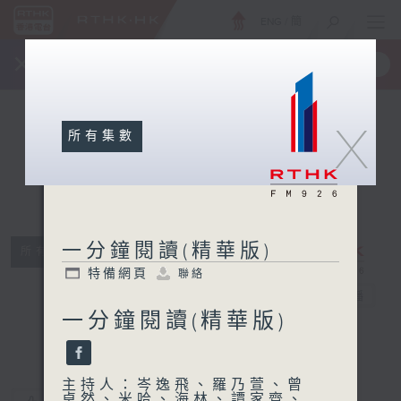
ENG
/
簡
×
全新 RTHK On The Go
取得
一手掌握 RTHK 電台、電視節目
X
所有集數
一分鐘閱讀(精華版)
所有集數
一分鐘閱讀(精
特備網頁
聯絡
華版)
電台直播
一分鐘閱讀(精華版)
特備網頁
聯絡
主持人：岑逸飛、羅乃萱、曾
卓然、米哈、海林、譚家齊、