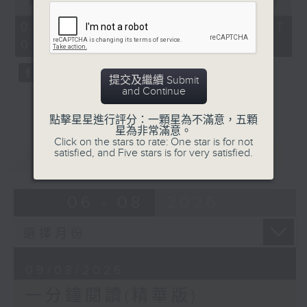
seconds
00:00
30:00
of
30
09/08/2026 - 足本 Full (HKT
minutes,
07:30 - 08:00)
0
seconds
提交及繼續 Submit
and Continue
點擊星星進行評分：一顆星為不滿意，五顆
星為非常滿意。
Click on the stars to rate: One star is for not
satisfied, and Five stars is for very satisfied.
重溫
CATCHUP
06 - 08
2026
09/08/2026
一分鐘閱讀(精華版)