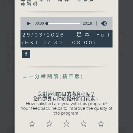
您喜歡這個節目嗎?
黃裕舜
簡介
GIST
0
seconds
00:00
23:18
of
23
主持人：岑逸飛、羅乃萱、曾卓然、米哈、海
29/03/2026 - 足本 Full
minutes,
林、譚家齊、黃裕舜
(HKT 07:30 - 08:00)
18
seconds
睿智悟出真理、閱讀豐富人生！
在《一分鐘閱讀》中，各主持暢談他們的讀書心
得，分享他們從書中獲得的知識與樂趣。
在這裡，保證您收獲豐富。
→
一分鐘閱讀(精華版)
最新
LATEST
您對這個節目的滿意程度？
您的意見有助於提升節目質素。
How satisfied are you with this program?
Your feedback helps to improve the quality of
09/08/2026
the program.
一分鐘閱讀(精華版)
☆
☆
☆
☆
☆
0