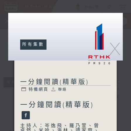
ENG
/
簡
×
全新 RTHK On The Go
取得
一手掌握 RTHK 電台、電視節目
X
所有集數
一分鐘閱讀(精華版)
所有集數
一分鐘閱讀(精
特備網頁
聯絡
華版)
電台直播
一分鐘閱讀(精華版)
特備網頁
聯絡
主持人：岑逸飛、羅乃萱、曾
卓然、米哈、海林、譚家齊、