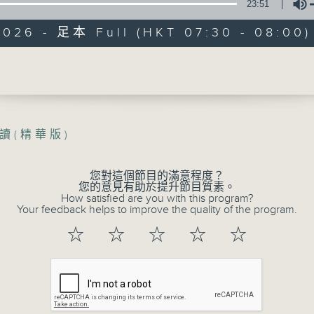
睿智悟出真理、閱讀豐富人生！
23:51
在《一分鐘閱讀》中，各主持暢談他們的讀
2026 - 足本 Full (HKT 07:30 - 08:00)
趣。
在這裡，保證您收獲豐富。
Volume
讀(精華版)
02/08/2026
一分鐘閱讀(精華版)
您對這個節目的滿意程度？
您的意見有助於提升節目質素。
0
How satisfied are you with this program?
seconds
00:00
Your feedback helps to improve the quality of the program.
of
23
02/08/2026 - 足本 Full (HKT 07:30
☆
☆
☆
☆
☆
minutes,
48
seconds
Volume
90%