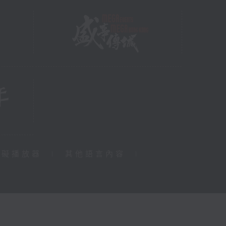
障礙播放器
|
其他語言內容
|