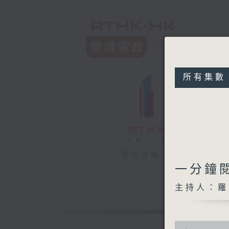
所有集數
電台直播
一分鐘閱
主持人：羅
0