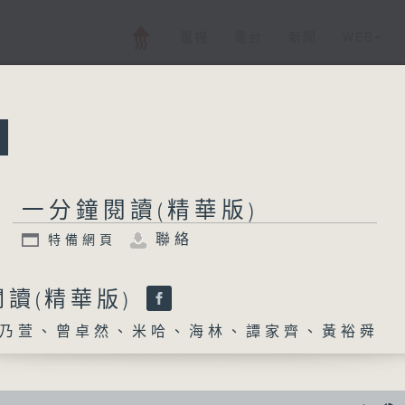
電視
電台
新聞
WEB+
所有集數
一分鐘閱讀(精華版
一分鐘閱讀(精華版)
聯絡
特備網頁
特備網頁
聯絡
讀(精華版)
您喜歡這個節目嗎?
乃萱、曾卓然、米哈、海林、譚家齊、黃裕舜
主持人：羅乃萱、曾卓然、米哈、海林、譚家