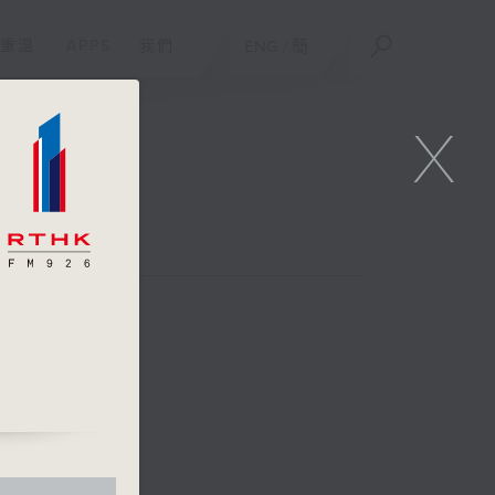
重溫
APPS
我們
ENG
/
簡
X
)
齊、黃裕舜