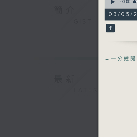
seconds
00:00
of
簡介
23
03/05/
minutes,
GIST
51
seconds
90%
→
一分鐘閱
最新
LATEST