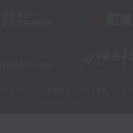
知識產權告示
|
常見問題
|
私隱政策
|
無
© 2026 rthk.hk