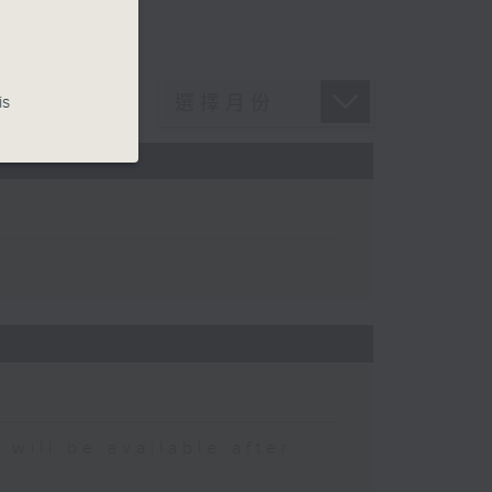
is
 be available after