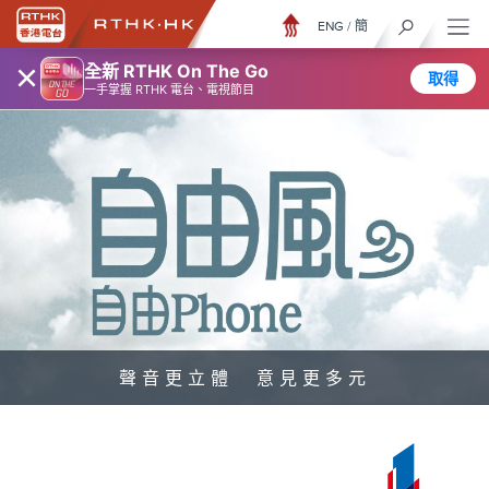
ENG
/
簡
×
全新 RTHK On The Go
取得
一手掌握 RTHK 電台、電視節目
聲音更立體 意見更多元