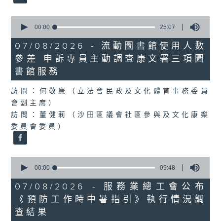
0
seconds
00:00
25:07
of
25
07/08/2026 - 流動圖書館使用人數
minutes,
參差 申訴專員主動調查康文署三項圖
7
seconds
書館服務
訪問：何敬康（立法會民政及文化體育事務委員
會副主席）
訪問：董健莉（沙田區議會社區參與及文化康樂
委員會委員）
0
seconds
00:00
09:48
of
9
07/08/2026 - 服務業總工會公布
minutes,
《預防工作時中暑指引》執行情況調
48
seconds
查結果