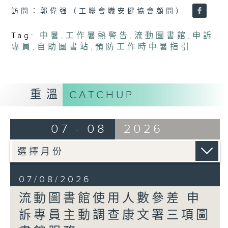
訪問：郭偉强（工聯會職安健協會顧問）
Tag:
中暑
,
工作暑熱警告
,
流動圖書館
,
申訴
專員
,
自助圖書站
,
預防工作時中暑指引
重溫
CATCHUP
07 - 08
2026
07/08/2026
流動圖書館使用人數參差 申
訴專員主動調查康文署三項圖