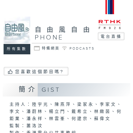
自由風自由
PHONE
電台直播
特備網頁
PODCASTS
所有集數
您喜歡這個節目嗎?
簡介
GIST
主持人：陸宇光、陳燕萍、梁家永、李家文、
李文、潘蔚林、楊立門、戴希立、林緻茵、何
鉅業、潘永祥、林雲峯、何建宗、蘇偉文
監製：蕭洛汶