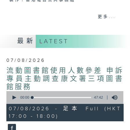
製作：香港電台公共事務組
聲音更立體 意見更多元
更多...
1872311 始終如一
製作：
香港電台公共事務組
最新
LATEST
讚好Like「
RTHK 香港電台公共事務組
」
Facebook專頁
07/08/2026
流動圖書館使用人數參差 申訴
專員主動調查康文署三項圖書
館服務
0
seconds
00:00
47:42
of
47
07/08/2026 - 足本 Full (HKT
minutes,
17:00 - 18:00)
42
seconds