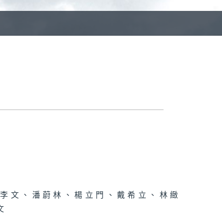
E
、李文、潘蔚林、楊立門、戴希立、林緻
文