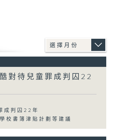
酷對待兒童罪成判囚22
罪成判囚22年
化學校書簿津貼計劃等建議