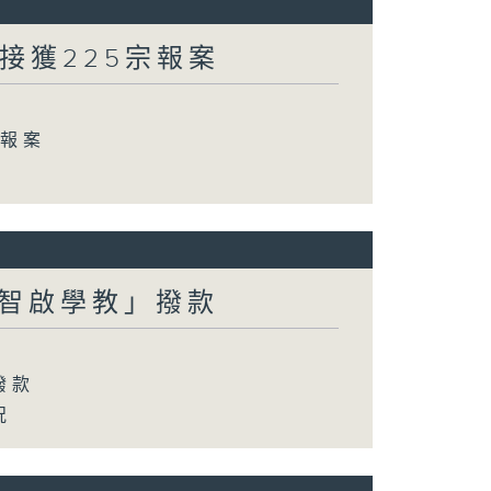
方接獲225宗報案
宗報案
智啟學教」撥款
撥款
況