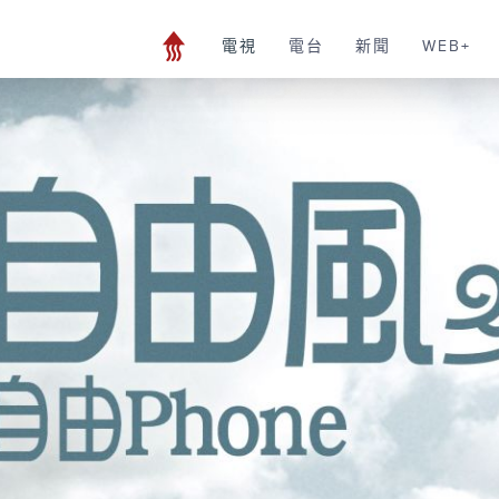
電視
電台
新聞
WEB+