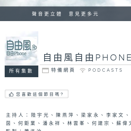
聲音更立體 意見更多元
自由風自由PHON
特備網頁
PODCASTS
所有集數
您喜歡這個節目嗎?
主持人：陸宇光、陳燕萍、梁家永、李家文
茵、何鉅業、潘永祥、林雲峯、何建宗、蘇偉