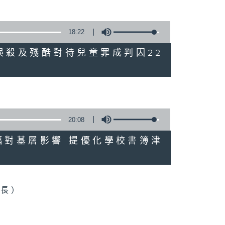
18:22
母親誤殺及殘酷對待兒童罪成判囚22
20:08
格升幅對基層影響 提優化學校書簿津
會長）