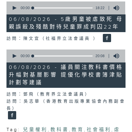
0
seconds
00:00
18:22
of
18
06/08/2026 - 5歲男童被虐致死 母
minutes,
親誤殺及殘酷對待兒童罪成判囚22年
22
seconds
訪問：陳文宜（社福界立法會議員 ）
0
seconds
00:00
20:08
of
20
06/08/2026 - 議員關注教科書價格
minutes,
升幅對基層影響 提優化學校書簿津貼
8
seconds
計劃等建議
訪問：鄧飛（教育界立法會議員）
訪問：吳志華（香港教育出版專業協會內務副會
長）
Tag:
兒童權利
,
教科書
,
教育
,
社會福利
,
虐