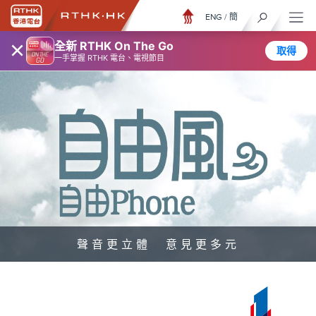
ENG
/
簡
×
全新 RTHK On The Go
取得
一手掌握 RTHK 電台、電視節目
聲音更立體 意見更多元