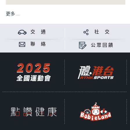
更多 ...
交 通
社 交
聯 絡
公眾回饋