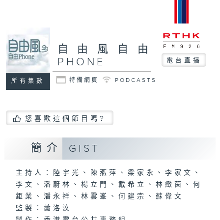
自由風自由
PHONE
電台直播
特備網頁
PODCASTS
所有集數
您喜歡這個節目嗎?
簡介
GIST
主持人：陸宇光、陳燕萍、梁家永、李家文、
李文、潘蔚林、楊立門、戴希立、林緻茵、何
鉅業、潘永祥、林雲峯、何建宗、蘇偉文
監製：蕭洛汶