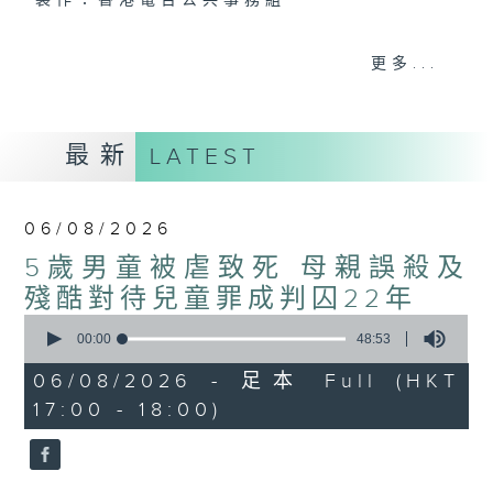
製作：香港電台公共事務組
聲音更立體 意見更多元
更多...
1872311 始終如一
製作：
香港電台公共事務組
最新
LATEST
讚好Like「
RTHK 香港電台公共事務組
」
Facebook專頁
06/08/2026
5歲男童被虐致死 母親誤殺及
殘酷對待兒童罪成判囚22年
0
seconds
00:00
48:53
of
48
06/08/2026 - 足本 Full (HKT
minutes,
17:00 - 18:00)
53
seconds