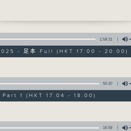
李以莊
瑜
聲音更立體 意見更多元
電台公共事務組
1:59:31
2025 - 足本 Full (HKT 17:00 - 20:00)
自由風自由PHON
特備網頁
PODCASTS
所有集數
Volume
50:20
您喜歡這個節目嗎?
art 1 (HKT 17:04 - 18:00)
Volume
主持人：陸宇光、陳燕萍、梁家永、李家文、
監製：蕭洛汶
16:59