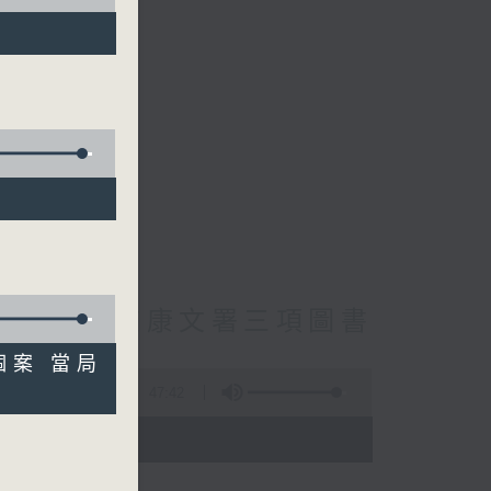
cebook專頁
員主動調查康文署三項圖書
個案 當局
47:42
- 18:00)