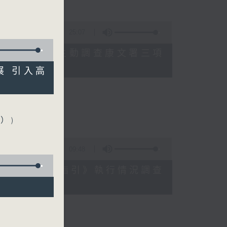
25:07
數參差 申訴專員主動調查康文署三項
展 引入高
員會副主席）
樂委員會委員）
）)
09:48
《預防工作時中暑指引》執行情況調查