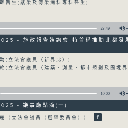
90%
遜醫生(感染及傳染病科專科醫生)
0
seconds
00:00
of
25
27:49
07/08/2026 - 流動圖書館使用人
minutes,
7
圖書館服務
8/2025 - 施政報告諮詢會 特首稱推動北都發
seconds
Volume
90%
訪問：何敬康（立法會民政及文化體育事務委
Volume
訪問：董健莉（沙田區議會社區參與及文化康
勳(立法會議員（新界北）)
銓(立法會議員（建築、測量、都市規劃及園境界
0
seconds
00:00
of
9
10:00
07/08/2026 - 服務業總工會公布
minutes,
48
結果
/2025 - 議事廳點滴(一)
seconds
Volume
90%
訪問：郭偉强（工聯會職安健協會顧問）
Volume
玲麗（立法會議員（選舉委員會））