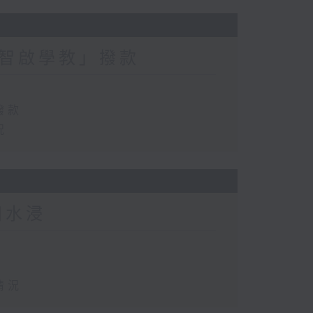
智啟學教」撥款
撥款
況
田水浸
情況