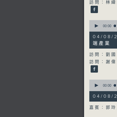
訪問︰林緯
0
seconds
00:00
of
27
04/0
minutes,
49
端產業
seconds
90%
訪問︰劉國
訪問︰謝偉
0
seconds
00:00
of
10
04/08
minutes,
0
seconds
嘉賓︰郭
90%