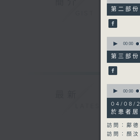
簡介
of
16
第二部份 P
minutes,
GIST
59
seconds
90%
0
seconds
00:00
of
52
第三部份 P
minutes,
31
seconds
90%
0
seconds
00:00
最新
of
41
04/0
LATEST
minutes,
22
於患者居
seconds
90%
訪問︰鄺德
訪問︰顏汶