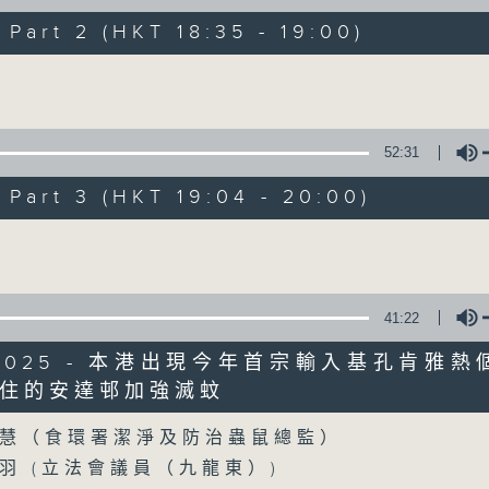
製作：香港電台公共事務組
art 2 (HKT 18:35 - 19:00)
聲音更立體 意見更多元
Volume
1872311 始終如一
52:31
製作：
香港電台公共事務組
讚好Like「
RTHK 香港電台公共事務組
」Fa
art 3 (HKT 19:04 - 20:00)
Volume
07/08/2026
流動圖書館使用人數參差 申訴專
41:22
館服務
8/2025 - 本港出現今年首宗輸入基孔肯雅熱
0
住的安達邨加強滅蚊
seconds
00:00
Volume
of
47
07/08/2026 - 足本 Full (HKT 17:00 
慧（食環署潔淨及防治蟲鼠總監）
minutes,
42
羽 (立法會議員（九龍東）)
seconds
Volume