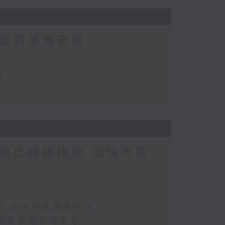
套的落實安排
排
積比轉移措施 加快市區
施 加快市區重建步伐
供家長選校時參考