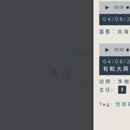
0
seconds
00:00
of
10
04/08
minutes,
41
seconds
嘉賓︰尚
90%
0
seconds
00:00
of
10
04/0
minutes,
49
有較大興
重溫
seconds
90%
訪問︰李樹
CATCHUP
主任)
Tag:
食環