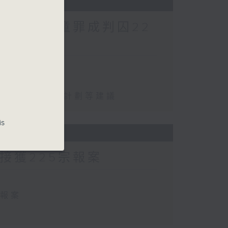
酷對待兒童罪成判囚22
罪成判囚22年
化學校書簿津貼計劃等建議
is
方接獲225宗報案
宗報案