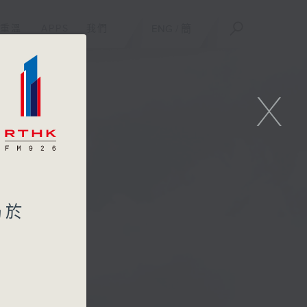
重溫
APPS
我們
ENG
/
簡
X
局於