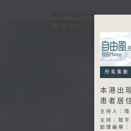
所有集數
本港出
患者居
主持人：陸
主持：陸宇
助理編導：