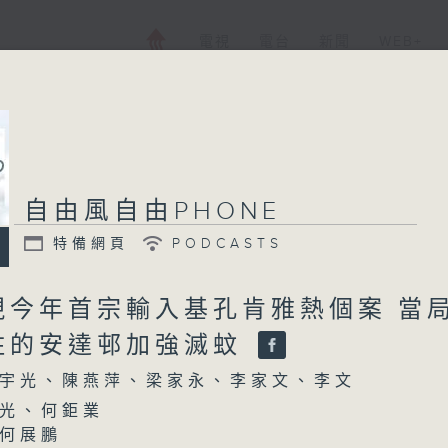
電視
電台
新聞
WEB+
自由風自由PHONE
特備網頁
PODCASTS
現今年首宗輸入基孔肯雅熱個案 當
住的安達邨加強滅蚊
宇光、陳燕萍、梁家永、李家文、李文
光、何鉅業
何展鵬