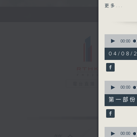
高級編導：
更多...
監製：林嘉
製作：香港
0
seconds
00:00
of
1
04/08/
hour,
59
minutes,
31
seconds
90%
0
電台直播
seconds
00:00
of
50
第一部份 P
minutes,
20
seconds
90%
0
seconds
00:00