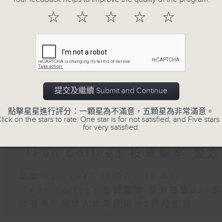
06/08/2026
☆
☆
☆
☆
☆
5歲男童被虐致死 母親誤殺及殘
年
足本 Full (HKT 17:00 - 18:00)
5歲男童被虐致死 母親誤殺及殘酷對待兒童
提交及繼續 Submit and Continue
議員關注教科書價格升幅對基層影響 提優
點擊星星進行評分：一顆星為不滿意，五顆星為非常滿意。
lick on the stars to rate: One star is for not satisfied, and Five stars 
for very satisfied.
05/08/2026
「Fun Coffee」投資騙案 警
足本 Full (HKT 17:00 - 18:00)
「Fun Coffee」投資騙案 警方接獲225
加強規管放債人首階段措施8月起生效