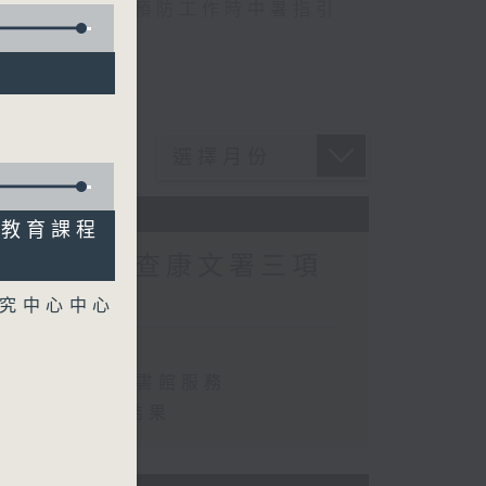
,
自助圖書站
,
預防工作時中暑指引
專教育課程
專員主動調查康文署三項
研究中心中心
查康文署三項圖書館服務
執行情況調查結果