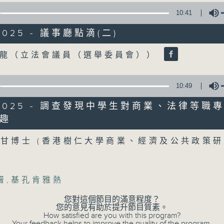
Tag:
中暑
,
工作暑熱警告
,
流動圖書館
,
申訴專員
10:41
/2025 - 議事廳點滴(二)
Volume
海龍（立法會議員（選舉委員會））
07 - 08
2026
10:49
07/08/2026
8/2025 - 調查發現中學生對商業、法律等職
趣
流動圖書館使用人數參差 申訴
Volume
圖書館服務
甘博士 (香港樹仁大學商業、經濟及公共政策
足本 Full (HKT 17:00 - 18:00)
流動圖書館使用人數參差 申訴專員主動調
署
,
基孔肯雅熱
服務業總工會公布《預防工作時中暑指引》
您對這個節目的滿意程度？
您的意見有助於提升節目質素。
How satisfied are you with this program?
Your feedback helps to improve the quality of the program.