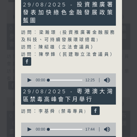
39
29/08/2025 - 投資推廣署
minutes,
0
發表加快綠色金融發展政策
40
seconds
00:00
25:07
seconds
藍圖
of
25
07/08/2026 - 流動圖書館使用人數
minutes,
訪問︰梁瀚璟 (投資推廣署金融服務
參差 申訴專員主動調查康文署三項圖
7
及科技、可持續發展環球總裁)
seconds
書館服務
訪問：陳紹雄（立法會議員）
訪問︰陳學鋒（民建聯立法會議員）
訪問：何敬康（立法會民政及文化體育事務委員
會副主席）
訪問：董健莉（沙田區議會社區參與及文化康樂
0
委員會委員）
seconds
00:00
12:25
of
12
29/08/2025 - 粵港澳大灣
minutes,
區禁毒高峰會下月舉行
0
25
seconds
00:00
09:48
seconds
of
訪問：李基舜 (禁毒專員)
9
07/08/2026 - 服務業總工會公布
minutes,
《預防工作時中暑指引》執行情況調
48
0
seconds
seconds
00:00
17:44
查結果
of