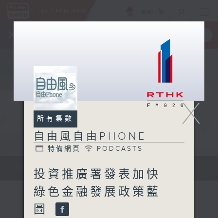
ENG
/
簡
×
全新 RTHK On The Go
取得
一手掌握 RTHK 電台、電視節目
X
所有集數
自由風自由PHONE
特備網頁
PODCASTS
聲音更立體 意見更多元
投資推廣署發表加快
綠色金融發展政策藍
圖