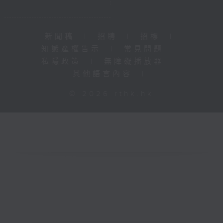
新聞稿
|
招聘
|
招標
|
知識產權告示
|
常見問題
|
私隱政策
|
無障礙播放器
|
其他語言內容
|
© 2026 rthk.hk