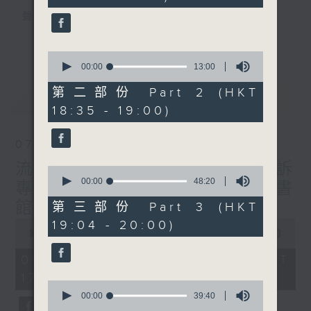
seconds
聲音更立體 意見更多元
1872311 始終如一
更多...
0
seconds
製作：
香港電台公共事務組
00:00
13:00
of
讚好Like「
RTHK 香港電台公共事務組
」
13
第二部份 Part 2 (HKT
最新
LATEST
minutes,
Facebook專頁
18:35 - 19:00)
0
seconds
07/08/2026
流動圖書館使用人數參差 申訴
0
seconds
00:00
48:20
專員主動調查康文署三項圖書
of
48
館服務
第三部份 Part 3 (HKT
minutes,
0
19:04 - 20:00)
20
seconds
00:00
47:42
seconds
of
47
07/08/2026 - 足本 Full (HKT
minutes,
17:00 - 18:00)
42
0
seconds
seconds
00:00
39:40
of