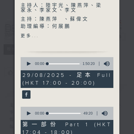
主持人：陸宇光、陳燕萍、梁
家永、李家文、李文
主持：陳燕萍 、蘇偉文
助理編導：何展鵬
自由風自由
高級編導：李以莊
更多...
PHONE
電台直播
監製：林嘉瑜
製作：香港電台公共事務組
特備網頁
PODCASTS
所有集數
0
seconds
00:00
1:50:20
of
您喜歡這個節目嗎?
1
29/08/2025 - 足本 Full
hour,
(HKT 17:00 - 20:00)
50
minutes,
簡介
GIST
20
seconds
主持人：陸宇光、陳燕萍、梁家永、李家文、
0
李文
seconds
00:00
49:20
of
監製：蕭洛汶
49
第一部份 Part 1 (HKT
製作：香港電台公共事務組
minutes,
17:04 - 18:00)
20