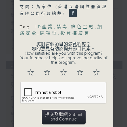
書館服務
訪問︰黃家偉 (香港互聯網註冊管理
有限公司行政總裁)
足本 Full (HKT 17:00 - 18:00)
流動圖書館使用人數參差 申訴專員主動
Tag:
IP產業
,
禁毒
,
綠色金融
,
網
調查康文署三項圖書館服務
路安全
,
陳祖恒
,
投資推廣署
服務業總工會公布《預防工作時中暑指
您對這個節目的滿意程度？
引》執行情況調查結果
您的意見有助於提升節目質素。
How satisfied are you with this program?
Your feedback helps to improve the quality of
the program.
06/08/2026
☆
☆
☆
☆
☆
5歲男童被虐致死 母親誤殺及
殘酷對待兒童罪成判囚22年
足本 Full (HKT 17:00 - 18:00)
5歲男童被虐致死 母親誤殺及殘酷對待
兒童罪成判囚22年
提交及繼續 Submit
and Continue
議員關注教科書價格升幅對基層影響 提