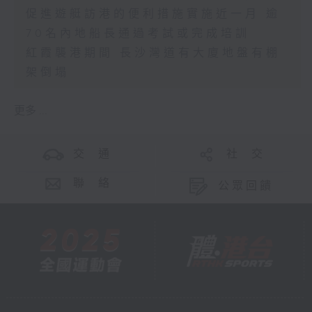
促進遊艇訪港的便利措施實施近一月 逾
70名內地船長通過考試或完成培訓
紅霞襲港期間 長沙灣道有大廈地盤有棚
架倒塌
更多 ...
交 通
社 交
聯 絡
公眾回饋