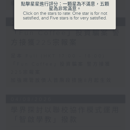
優化學校書簿津貼計劃等建議
點擊星星進行評分：一顆星為不滿意，五顆
星為非常滿意。
Click on the stars to rate: One star is for not
satisfied, and Five stars is for very satisfied.
05/08/2026
「Fun Coffee」投資騙案 警
方接獲225宗報案
足本 Full (HKT 17:00 - 18:00)
「Fun Coffee」投資騙案 警方接獲
225宗報案
加強規管放債人首階段措施8月起生效
04/08/2026
學界探討以聯校協作模式運用
「智啟學教」撥款