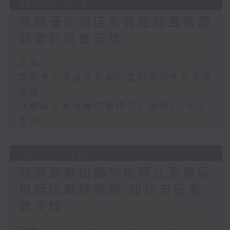
31/07/2026
當局優化酒店及賓館配置防煙
頭套的落實安排
足本 Full (HKT 17:00 - 18:00)
當局優化酒店及賓館配置防煙頭套的落實
安排
《維持生命治療的預作決定條例》 今日
生效
30/07/2026
發展局推出額外地積比及跨區
地積比轉移措施 加快市區重
建步伐