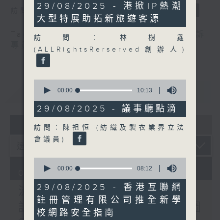
17
29/08/2025 - 港掀IP熱潮
訪問：郭偉强（工聯會職安健協會顧問）
minutes,
大型特展助拓新旅遊客源
44
seconds
Tag:
中暑
,
工作暑熱警告
,
流動圖書館
,
申訴
訪問︰林樹鑫
專員
,
自助圖書站
,
預防工作時中暑指引
(ALLRightsRerserved創辦人)
0
重溫
CATCHUP
seconds
00:00
10:13
of
10
29/08/2025 - 議事廳點滴
minutes,
07 - 08
2026
13
訪問︰陳祖恒 (紡織及製衣業界立法
seconds
會議員)
0
seconds
00:00
08:12
07/08/2026
of
8
29/08/2025 - 香港互聯網
流動圖書館使用人數參差 申
minutes,
註冊管理有限公司推全新學
12
訴專員主動調查康文署三項圖
seconds
校網路安全指南