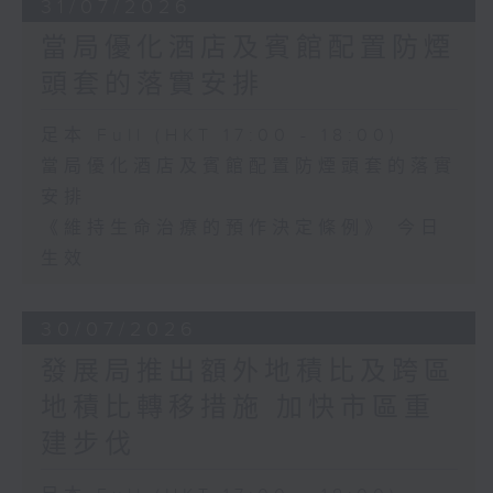
31/07/2026
當局優化酒店及賓館配置防煙
頭套的落實安排
足本 Full (HKT 17:00 - 18:00)
當局優化酒店及賓館配置防煙頭套的落實
安排
《維持生命治療的預作決定條例》 今日
生效
30/07/2026
發展局推出額外地積比及跨區
地積比轉移措施 加快市區重
建步伐