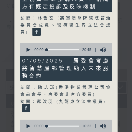
seconds
方有既定投訴及反映機制
訪問：郭偉强（工聯會職安健協會顧問）
訪問︰林哲玄 (將軍澳醫院醫院管治
Tag:
中暑
,
工作暑熱警告
,
流動圖書館
,
申訴
委員會成員、醫療衞生界立法會議
專員
,
自助圖書站
,
預防工作時中暑指引
員)
0
seconds
00:00
20:45
重溫
CATCHUP
of
20
01/09/2025 - 房委會考慮
minutes,
將智慧屋邨管理納入未來服
45
07 - 08
2026
seconds
務合約
訪問︰陳志球(香港物業管理公司協
會前會長、房委會非官方委員)
訪問︰顏汶羽 (九龍東立法會議員)
07/08/2026
流動圖書館使用人數參差 申
0
訴專員主動調查康文署三項圖
seconds
00:00
10:22
of