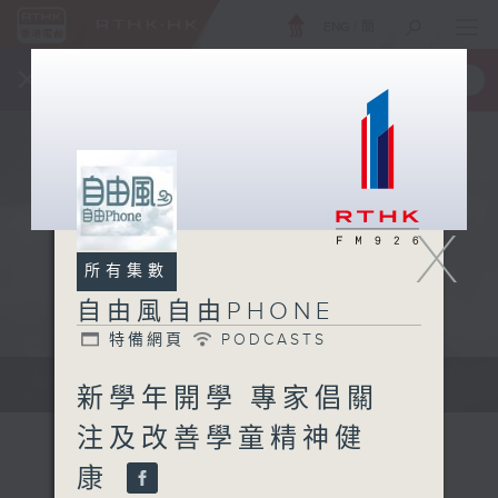
ENG
/
簡
×
全新 RTHK On The Go
取得
一手掌握 RTHK 電台、電視節目
X
所有集數
自由風自由PHONE
特備網頁
PODCASTS
聲音更立體 意見更多元
新學年開學 專家倡關
注及改善學童精神健
康