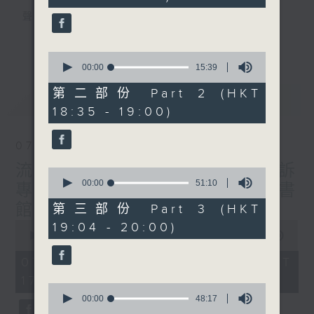
seconds
聲音更立體 意見更多元
1872311 始終如一
更多...
0
seconds
製作：
香港電台公共事務組
00:00
15:39
of
讚好Like「
RTHK 香港電台公共事務組
」
15
第二部份 Part 2 (HKT
最新
LATEST
minutes,
Facebook專頁
18:35 - 19:00)
39
seconds
07/08/2026
流動圖書館使用人數參差 申訴
0
seconds
00:00
51:10
專員主動調查康文署三項圖書
of
51
館服務
第三部份 Part 3 (HKT
minutes,
0
19:04 - 20:00)
10
seconds
00:00
47:42
seconds
of
47
07/08/2026 - 足本 Full (HKT
minutes,
17:00 - 18:00)
42
0
seconds
seconds
00:00
48:17
of