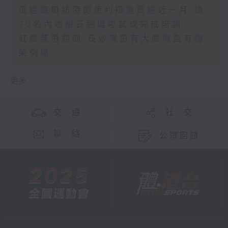
促進遊艇訪港的便利措施實施近一月 逾
70名內地船長通過考試或完成培訓
紅霞襲港期間 長沙灣道有大廈地盤有棚
架倒塌
更多 ...
交 通
社 交
聯 絡
公眾回饋