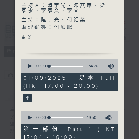
主持人：陸宇光、陳燕萍、梁
家永、李家文、李文
主持：陸宇光、何鉅業
助理編導：何展鵬
自由風自由
高級編導：李以莊
更多...
PHONE
電台直播
監製：林嘉瑜
製作：香港電台公共事務組
特備網頁
PODCASTS
所有集數
0
seconds
00:00
1:56:20
of
您喜歡這個節目嗎?
1
01/09/2025 - 足本 Full
hour,
(HKT 17:00 - 20:00)
56
minutes,
簡介
GIST
20
seconds
主持人：陸宇光、陳燕萍、梁家永、李家文、
0
李文
seconds
00:00
49:50
of
監製：蕭洛汶
49
第一部份 Part 1 (HKT
製作：香港電台公共事務組
minutes,
17:04 - 18:00)
50