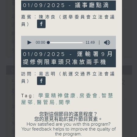
書館服務
10
01/09/2025 - 議事廳點滴
minutes,
22
足本 Full (HKT 17:00 - 18:00)
嘉賓︰陳沛良（選舉委員會立法會議
seconds
員）
流動圖書館使用人數參差 申訴專員主動
調查康文署三項圖書館服務
0
服務業總工會公布《預防工作時中暑指
seconds
00:00
11:49
of
引》執行情況調查結果
11
01/09/2025 - 運輸署9月
minutes,
提修例限車頭只准放兩手機
49
seconds
06/08/2026
訪問︰易志明（航運交通界立法會議
5歲男童被虐致死 母親誤殺及
員）
殘酷對待兒童罪成判囚22年
Tag:
學童精神健康
,
房委會
,
智慧
屋邨
,
醫管局
,
開學
足本 Full (HKT 17:00 - 18:00)
您對這個節目的滿意程度？
5歲男童被虐致死 母親誤殺及殘酷對待
您的意見有助於提升節目質素。
兒童罪成判囚22年
How satisfied are you with this program?
Your feedback helps to improve the quality of
議員關注教科書價格升幅對基層影響 提
the program.