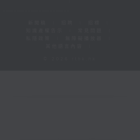
新聞稿
|
招聘
|
招標
|
知識產權告示
|
常見問題
|
私隱政策
|
無障礙播放器
|
其他語言內容
|
© 2026 rthk.hk