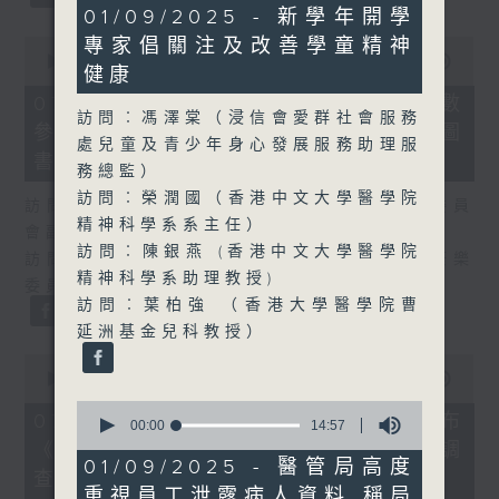
48
01/09/2025 - 新學年開學
minutes,
0
專家倡關注及改善學童精神
17
seconds
00:00
25:07
seconds
健康
of
25
07/08/2026 - 流動圖書館使用人數
minutes,
訪問︰馮澤棠（浸信會愛群社會服務
參差 申訴專員主動調查康文署三項圖
7
處兒童及青少年身心發展服務助理服
seconds
書館服務
務總監）
訪問︰榮潤國（香港中文大學醫學院
訪問：何敬康（立法會民政及文化體育事務委員
精神科學系系主任）
會副主席）
訪問︰陳銀燕 (香港中文大學醫學院
訪問：董健莉（沙田區議會社區參與及文化康樂
精神科學系助理教授)
委員會委員）
訪問︰葉柏強 （香港大學醫學院曹
延洲基金兒科教授）
0
seconds
00:00
09:48
of
0
9
07/08/2026 - 服務業總工會公布
seconds
00:00
14:57
minutes,
of
《預防工作時中暑指引》執行情況調
48
14
01/09/2025 - 醫管局高度
seconds
查結果
minutes,
重視員工泄露病人資料 稱局
57