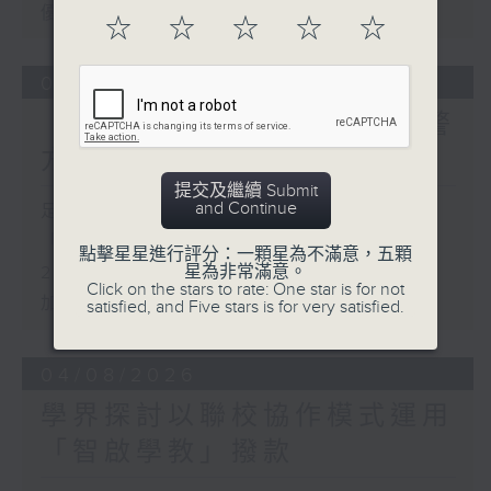
優化學校書簿津貼計劃等建議
☆
☆
☆
☆
☆
05/08/2026
「Fun Coffee」投資騙案 警
方接獲225宗報案
提交及繼續 Submit
and Continue
足本 Full (HKT 17:00 - 18:00)
「Fun Coffee」投資騙案 警方接獲
點擊星星進行評分：一顆星為不滿意，五顆
星為非常滿意。
225宗報案
Click on the stars to rate: One star is for not
加強規管放債人首階段措施8月起生效
satisfied, and Five stars is for very satisfied.
04/08/2026
學界探討以聯校協作模式運用
「智啟學教」撥款