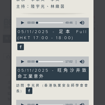
主持：陸宇光、林緻茵
0
自由風自由
seconds
00:00
49:46
of
PHONE
電台直播
49
05/11/2025 - 足本 Full
minutes,
(HKT 17:00 - 18:00)
46
特備網頁
PODCASTS
所有集數
seconds
您喜歡這個節目嗎?
0
seconds
00:00
17:02
of
17
簡介
05/11/2025 - 旺角沙井致
GIST
minutes,
命工業意外
2
seconds
主持人：陸宇光、陳燕萍、梁家永、李家文、
訪問:李光昇 (香港執業安全師學會會
李文
長)
監製：蕭洛汶
製作：香港電台公共事務組
0
00:00
19:03