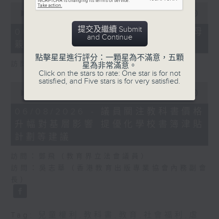
0
seconds
00:00
18:22
of
18
提交及繼續 Submit
06/08/2026 - 5歲男童被虐致死 母
minutes,
and Continue
親誤殺及殘酷對待兒童罪成判囚22年
22
seconds
點擊星星進行評分：一顆星為不滿意，五顆
訪問：陳文宜（社福界立法會議員 ）
星為非常滿意。
Click on the stars to rate: One star is for not
satisfied, and Five stars is for very satisfied.
0
seconds
00:00
20:08
of
20
06/08/2026 - 議員關注教科書價格
minutes,
升幅對基層影響 提優化學校書簿津貼
8
seconds
計劃等建議
訪問：鄧飛（教育界立法會議員）
訪問：吳志華（香港教育出版專業協會內務副會
長）
Tag:
兒童權利
,
教科書
,
教育
,
社會福利
,
虐