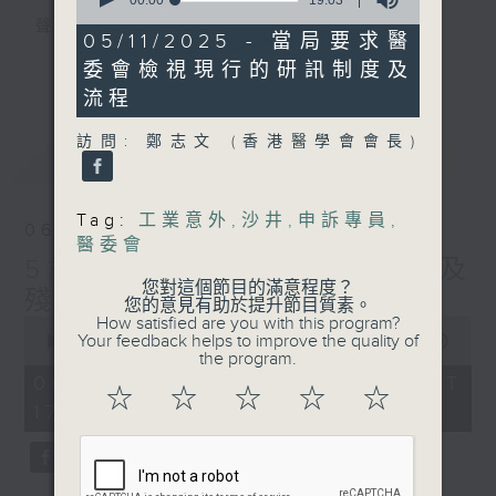
seconds
of
聲音更立體 意見更多元
19
05/11/2025 - 當局要求醫
minutes,
1872311 始終如一
更多...
委會檢視現行的研訊制度及
3
seconds
流程
製作：
香港電台公共事務組
讚好Like「
RTHK 香港電台公共事務組
」
訪問: 鄭志文 (香港醫學會會長)
最新
LATEST
Facebook專頁
Tag:
工業意外
,
沙井
,
申訴專員
,
06/08/2026
醫委會
5歲男童被虐致死 母親誤殺及
您對這個節目的滿意程度？
殘酷對待兒童罪成判囚22年
您的意見有助於提升節目質素。
How satisfied are you with this program?
0
Your feedback helps to improve the quality of
seconds
00:00
48:53
the program.
of
48
06/08/2026 - 足本 Full (HKT
☆
☆
☆
☆
☆
minutes,
17:00 - 18:00)
53
seconds