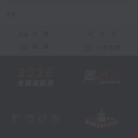
更多 ...
交 通
社 交
聯 絡
公眾回饋