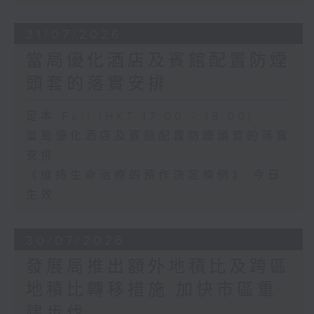
31/07/2026
當局優化酒店及賓館配置防煙
頭套的落實安排
足本 Full (HKT 17:00 - 18:00)
當局優化酒店及賓館配置防煙頭套的落實
安排
《維持生命治療的預作決定條例》 今日
生效
30/07/2026
發展局推出額外地積比及跨區
地積比轉移措施 加快市區重
建步伐