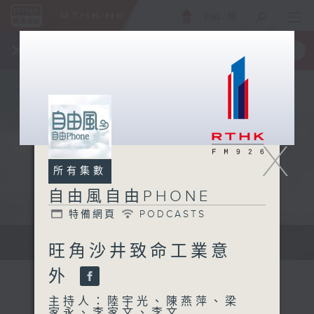
ENG
/
簡
×
全新 RTHK On The Go
取得
一手掌握 RTHK 電台、電視節目
X
所有集數
自由風自由PHONE
特備網頁
PODCASTS
聲音更立體 意見更多元
旺角沙井致命工業意
外
主持人：陸宇光、陳燕萍、梁
家永、李家文、李文