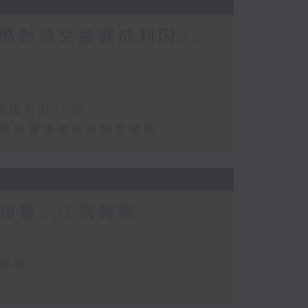
酷對待兒童罪成判囚22
罪成判囚22年
化學校書簿津貼計劃等建議
方接獲225宗報案
宗報案