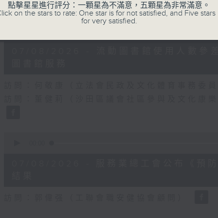
90%
點擊星星進行評分：一顆星為不滿意，五顆星為非常滿意。
lick on the stars to rate: One star is for not satisfied, and Five stars 
for very satisfied.
0
seconds
00:00
of
25
07/08/2026 - 流動圖書館使用人
minutes,
7
圖書館服務
seconds
Volume
90%
訪問：何敬康（立法會民政及文化體育事務委
訪問：董健莉（沙田區議會社區參與及文化康
0
seconds
00:00
of
9
07/08/2026 - 服務業總工會公布
minutes,
48
結果
seconds
Volume
90%
訪問：郭偉强（工聯會職安健協會顧問）