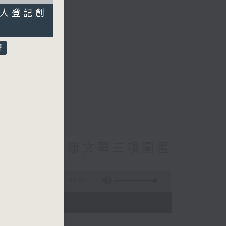
萬人登記創
cebook專頁
員主動調查康文署三項圖書
47:42
- 18:00)