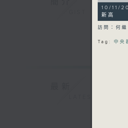
簡介
of
7
10/1
minutes,
GIST
27
新高
seconds
90%
訪問：何
Tag:
中央
最新
LATEST