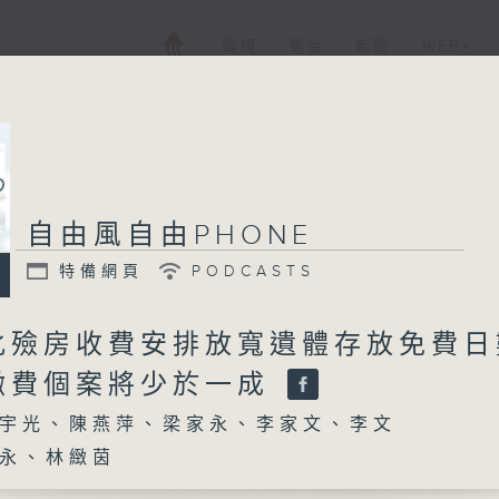
電視
電台
新聞
WEB+
自由風自由PHONE
特備網頁
PODCASTS
化殮房收費安排放寬遺體存放免費日
繳費個案將少於一成
宇光、陳燕萍、梁家永、李家文、李文
永、林緻茵