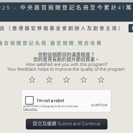
製作：香港電台公共事務組
1/2025 - 中央器官捐贈登記名冊至今累計41
聲音更立體 意見更多元
Volume
1872311 始終如一
繼良（香港器官移植基金會創辦人及創會主席）
製作：
香港電台公共事務組
器官捐贈登記名冊
,
器官捐贈
,
殮房收費
讚好Like「
RTHK 香港電台公共事務組
」Fa
您對這個節目的滿意程度？
您的意見有助於提升節目質素。
How satisfied are you with this program?
Your feedback helps to improve the quality of the program.
07/08/2026
☆
☆
☆
☆
☆
流動圖書館使用人數參差 申訴專
館服務
0
seconds
00:00
of
47
07/08/2026 - 足本 Full (HKT 17:00 
minutes,
提交及繼續 Submit and Continue
42
seconds
Volume