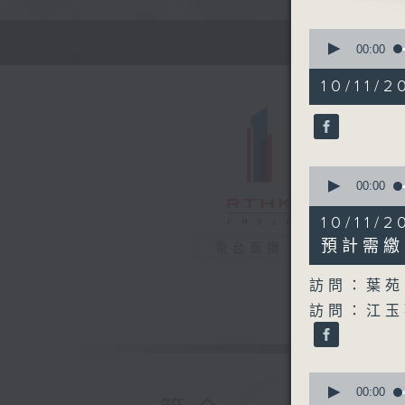
0
seconds
00:00
of
48
10/11/2
minutes,
36
seconds
90%
0
seconds
00:00
of
27
10/1
minutes,
48
預計需繳
電台直播
seconds
90%
訪問：葉苑
訪問：江玉
0
seconds
00:00