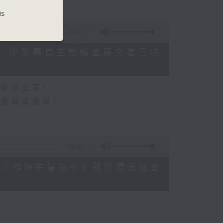
is
25:07
數參差 申訴專員主動調查康文署三項
員會副主席）
樂委員會委員）
09:48
《預防工作時中暑指引》執行情況調查