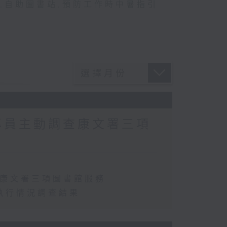
,
自助圖書站
,
預防工作時中暑指引
專員主動調查康文署三項
查康文署三項圖書館服務
執行情況調查結果