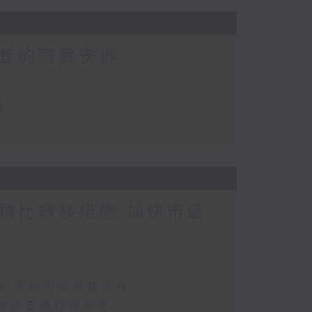
套的落實安排
排
積比轉移措施 加快市區
施 加快市區重建步伐
供家長選校時參考