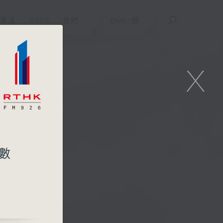
重溫
APPS
我們
ENG
/
簡
X
數