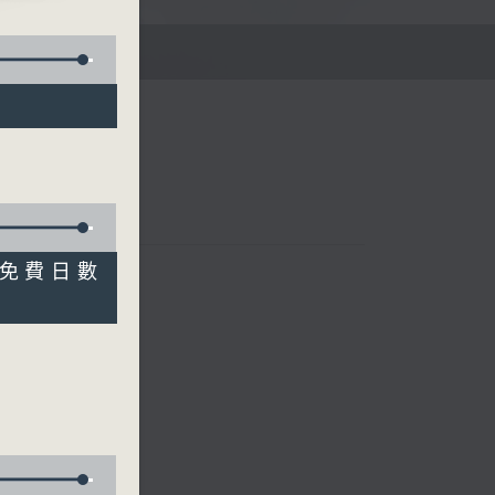
E
放免費日數
李文