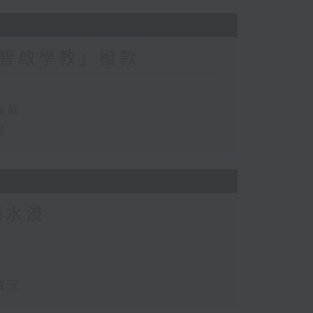
智啟學教」撥款
撥款
況
田水浸
情況