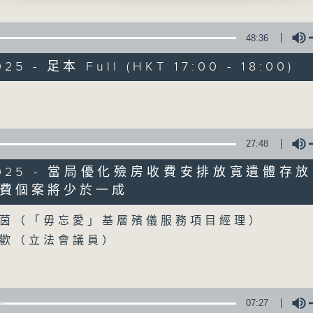
聲音更立體 意見更多元
48:36
025 - 足本 Full (HKT 17:00 - 18:00)
Volume
自由風自由PHON
27:48
特備網頁
PODCASTS
所有集數
1/2025 - 當局優化殮房收費安排放寬遺體存
費個案將少於一成
Volume
茵（「毋忘愛」基層殯儀服務項目經理）
您喜歡這個節目嗎?
歡（立法會議員）
主持人：陸宇光、陳燕萍、梁家永、李家文、
監製：蕭洛汶
07:27