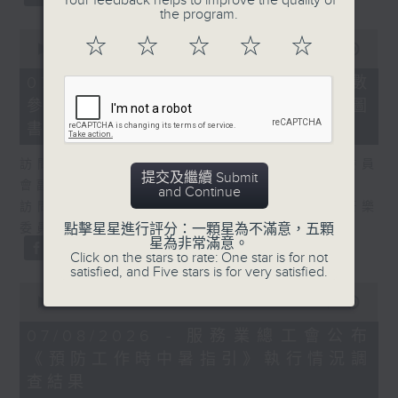
Your feedback helps to improve the quality of
the program.
0
☆
☆
☆
☆
☆
seconds
00:00
25:07
of
25
07/08/2026 - 流動圖書館使用人數
minutes,
參差 申訴專員主動調查康文署三項圖
7
seconds
書館服務
訪問：何敬康（立法會民政及文化體育事務委員
提交及繼續 Submit
會副主席）
and Continue
訪問：董健莉（沙田區議會社區參與及文化康樂
委員會委員）
點擊星星進行評分：一顆星為不滿意，五顆
星為非常滿意。
Click on the stars to rate: One star is for not
satisfied, and Five stars is for very satisfied.
0
seconds
00:00
09:48
of
9
07/08/2026 - 服務業總工會公布
minutes,
《預防工作時中暑指引》執行情況調
48
seconds
查結果