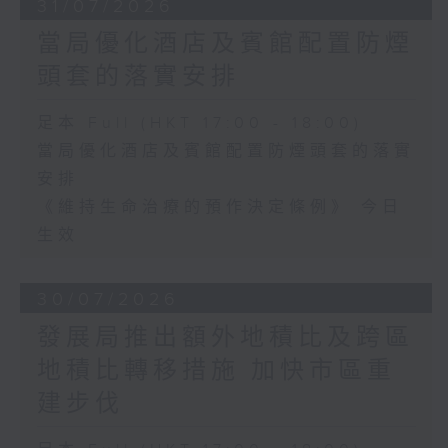
31/07/2026
當局優化酒店及賓館配置防煙
頭套的落實安排
足本 Full (HKT 17:00 - 18:00)
當局優化酒店及賓館配置防煙頭套的落實
安排
《維持生命治療的預作決定條例》 今日
生效
30/07/2026
發展局推出額外地積比及跨區
地積比轉移措施 加快市區重
建步伐