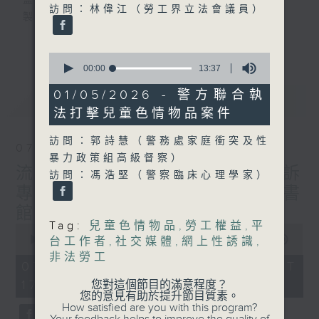
監製：蕭洛汶
訪問：林偉江（勞工界立法會議員）
製作：香港電台公共事務組
更多...
聲音更立體 意見更多元
0
seconds
1872311 始終如一
00:00
13:37
of
13
01/05/2026 - 警方聯合執
最新
LATEST
minutes,
製作：
香港電台公共事務組
法打擊兒童色情物品案件
37
讚好Like「
RTHK 香港電台公共事務組
」
seconds
Facebook專頁
訪問：郭詩慧（警務處家庭衝突及性
07/08/2026
暴力政策組高級督察）
流動圖書館使用人數參差 申訴
訪問：馮浩堅（警察臨床心理學家）
專員主動調查康文署三項圖書
館服務
Tag:
兒童色情物品
,
勞工權益
,
平
0
seconds
00:00
47:42
台工作者
,
社交媒體
,
網上性誘識
,
of
非法勞工
47
07/08/2026 - 足本 Full (HKT
minutes,
17:00 - 18:00)
您對這個節目的滿意程度？
42
您的意見有助於提升節目質素。
seconds
How satisfied are you with this program?