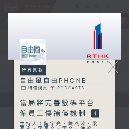
ENG
/
簡
×
全新 RTHK On The Go
取得
一手掌握 RTHK 電台、電視節目
X
所有集數
自由風自由PHONE
特備網頁
PODCASTS
聲音更立體 意見更多元
當局將完善數碼平台
僱員工傷補償機制
主持人：陸宇光、陳燕萍、梁
家永、李家文、李文、潘蔚