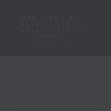
新聞稿
|
招聘
|
招標
|
知識產權告示
|
常見問題
|
私隱政策
|
無障礙播放器
|
其他語言內容
|
© 2026 rthk.hk