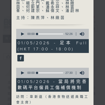
林、楊立門、戴希立、林緻
茵、何鉅業、潘永祥、林雲
峯、何建宗、蘇偉文、潘蔚林
主持：陳燕萍、林緻茵
自由風自由
PHONE
電台直播
0
seconds
00:00
52:26
of
特備網頁
PODCASTS
所有集數
52
01/05/2026 - 足本 Full
minutes,
(HKT 17:00 - 18:00)
26
seconds
您喜歡這個節目嗎?
0
簡介
GIST
seconds
00:00
27:30
of
27
01/05/2026 - 當局將完善
主持人：陸宇光、陳燕萍、梁家永、李家文、
minutes,
數碼平台僱員工傷補償機制
30
李文、潘蔚林、楊立門、戴希立、林緻茵、何
seconds
鉅業、潘永祥、林雲峯、何建宗、蘇偉文、潘
訪問：韋新遠（香港食物送遞員職工
蔚林
會主席）