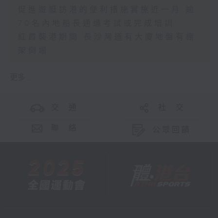
促進遊艇訪港的便利措施實施近一月 逾
70名內地船長通過考試或完成培訓
紅霞襲港期間 長沙灣道有大廈地盤有棚
架倒塌
更多 ...
交 通
社 交
聯 絡
公眾回饋