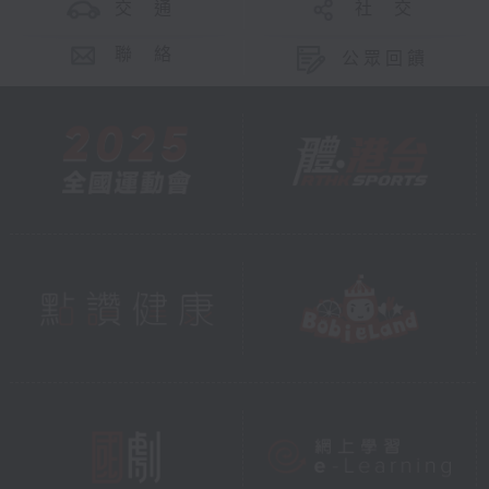
交 通
社 交
聯 絡
公眾回饋