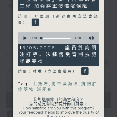
監製：蕭洛汶
seconds
工程 加強將軍澳海濱保障
製作：香港電台公共事務組
更多...
訪問：方國珊（新界東南立法會議
聲音更立體 意見更多元
員）
1872311 始終如一
0
最新
LATEST
製作：
香港電台公共事務組
seconds
00:00
11:28
of
讚好Like「
RTHK 香港電台公共事務組
」
11
13/05/2026 - 議員質詢關
Facebook專頁
minutes,
注打擊非法銷售受管制抗肥
05/08/2026
28
seconds
胖症藥物
「Fun Coffee」投資騙案 警
方接獲225宗報案
訪問：林琳（立法會議員）
主持：陸宇光、潘永祥
0
Tag:
土拓署
,
將軍澳海濱
,
抗肥胖
seconds
00:00
55:59
症藥物
,
減肥針
of
55
05/08/2026 - 足本 Full (HKT
minutes,
您對這個節目的滿意程度？
17:04 - 18:00)
59
您的意見有助於提升節目質素。
seconds
How satisfied are you with this program?
Your feedback helps to improve the quality of
the program.