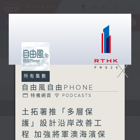
ENG
/
簡
×
全新 RTHK On The Go
取得
一手掌握 RTHK 電台、電視節目
X
所有集數
自由風自由PHONE
特備網頁
PODCASTS
聲音更立體 意見更多元
土拓署推「多層保
護」設計沿岸改善工
程 加強將軍澳海濱保