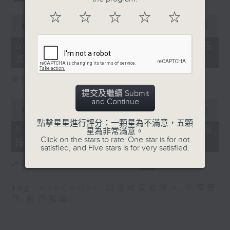
☆
☆
☆
☆
☆
0
seconds
00:00
22:56
of
22
05/08/2026 - 「Fun Coffee」投
minutes,
資騙案 警方接獲225宗報案
56
seconds
訪問：吳傑莊（立法會議員）
提交及繼續 Submit
and Continue
0
seconds
00:00
14:21
of
點擊星星進行評分：一顆星為不滿意，五顆
14
05/08/2026 - 加強規管放債人首階
星為非常滿意。
minutes,
Click on the stars to rate: One star is for not
段措施8月起生效
21
satisfied, and Five stars is for very satisfied.
seconds
訪問：林琳 （立法會議員）
Tag:
FunCoffee
,
加強規管放債人
,
外傭借
貸
,
投資騙案