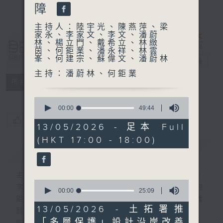
障
主持人：陸宇光、陳燕萍、梁
家永、李家文、李文、潘蔚
林、楊立門、戴希立、林緻
自由風自由
茵、何鉅業、潘永祥、林雲
峯、何建宗、蘇偉文、潘蔚林
PHONE
電台直播
主持：潘蔚林、何鉅業
特備網頁
PODCASTS
所有集數
0
seconds
00:00
49:44
of
您喜歡這個節目嗎?
49
13/05/2026 - 足本 Full
minutes,
(HKT 17:00 - 18:00)
44
簡介
seconds
GIST
主持人：陸宇光、陳燕萍、梁家永、李家文、
0
李文、潘蔚林、楊立門、戴希立、林緻茵、何
seconds
00:00
25:09
of
鉅業、潘永祥、林雲峯、何建宗、蘇偉文、潘
25
13/05/2026 - 土拓署推
蔚林
minutes,
「多層保護」設計沿岸改善
9