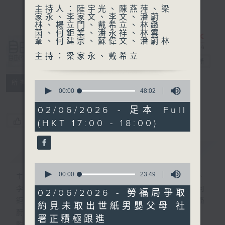
主持人：陸宇光、陳燕萍、梁
家永、李家文、李文、潘蔚
林、楊立門、戴希立、林緻
茵、何鉅業、潘永祥、林雲
峯、何建宗、蘇偉文、潘蔚林
自由風自由
主持：梁家永、戴希立
PHONE
電台直播
特備網頁
PODCASTS
0
所有集數
seconds
00:00
48:02
of
48
02/06/2026 - 足本 Full
minutes,
您喜歡這個節目嗎?
(HKT 17:00 - 18:00)
2
seconds
簡介
GIST
0
seconds
00:00
23:49
主持人：陸宇光、陳燕萍、梁家永、李家文、
of
李文、潘蔚林、楊立門、戴希立、林緻茵、何
23
02/06/2026 - 勞福局爭取
minutes,
鉅業、潘永祥、林雲峯、何建宗、蘇偉文、潘
約見未取出世紙男嬰父母 社
49
蔚林
seconds
署正積極跟進