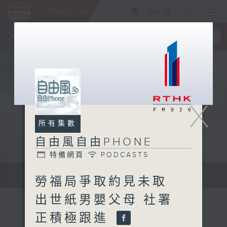
ENG
/
簡
×
全新 RTHK On The Go
取得
一手掌握 RTHK 電台、電視節目
X
所有集數
自由風自由PHONE
特備網頁
PODCASTS
聲音更立體 意見更多元
勞福局爭取約見未取
出世紙男嬰父母 社署
正積極跟進