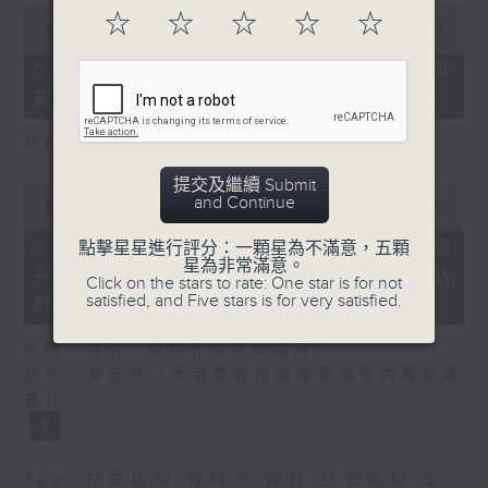
0
☆
☆
☆
☆
☆
seconds
00:00
18:22
of
18
06/08/2026 - 5歲男童被虐致死 母
minutes,
親誤殺及殘酷對待兒童罪成判囚22年
22
seconds
訪問：陳文宜（社福界立法會議員 ）
提交及繼續 Submit
0
and Continue
seconds
00:00
20:08
of
20
06/08/2026 - 議員關注教科書價格
點擊星星進行評分：一顆星為不滿意，五顆
minutes,
星為非常滿意。
升幅對基層影響 提優化學校書簿津貼
8
Click on the stars to rate: One star is for not
seconds
satisfied, and Five stars is for very satisfied.
計劃等建議
訪問：鄧飛（教育界立法會議員）
訪問：吳志華（香港教育出版專業協會內務副會
長）
Tag:
兒童權利
,
教科書
,
教育
,
社會福利
,
虐