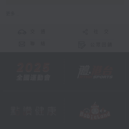
更多 ...
交 通
社 交
聯 絡
公眾回饋