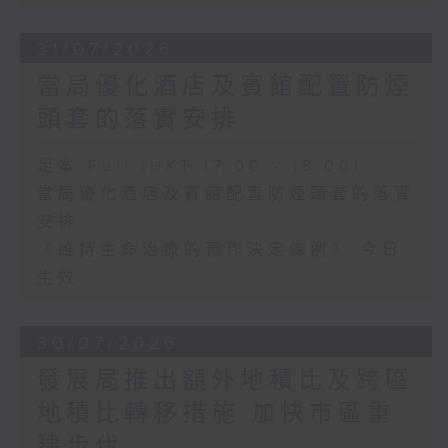
31/07/2026
當局優化酒店及賓館配置防煙
頭套的落實安排
足本 Full (HKT 17:00 - 18:00)
當局優化酒店及賓館配置防煙頭套的落實
安排
《維持生命治療的預作決定條例》 今日
生效
30/07/2026
發展局推出額外地積比及跨區
地積比轉移措施 加快市區重
建步伐