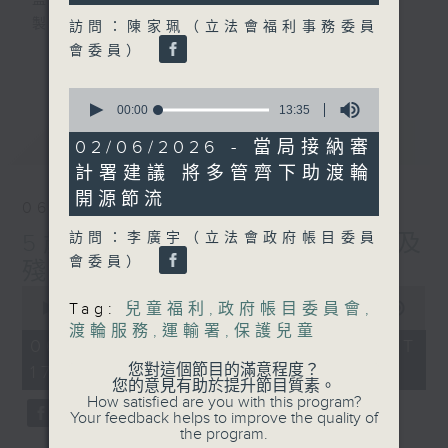
監製：蕭洛汶
製作：香港電台公共事務組
訪問：陳家珮（立法會福利事務委員
會委員）
更多...
聲音更立體 意見更多元
0
1872311 始終如一
seconds
00:00
13:35
of
最新
LATEST
13
製作：
香港電台公共事務組
02/06/2026 - 當局接納審
minutes,
讚好Like「
RTHK 香港電台公共事務組
」
計署建議 將多管齊下助渡輪
35
seconds
Facebook專頁
開源節流
06/08/2026
5歲男童被虐致死 母親誤殺及
訪問：李廣宇（立法會政府帳目委員
會委員）
殘酷對待兒童罪成判囚22年
0
seconds
Tag:
兒童福利
,
政府帳目委員會
,
00:00
48:53
of
渡輪服務
,
運輸署
,
保護兒童
48
06/08/2026 - 足本 Full (HKT
minutes,
您對這個節目的滿意程度？
17:00 - 18:00)
53
您的意見有助於提升節目質素。
seconds
How satisfied are you with this program?
Your feedback helps to improve the quality of
the program.