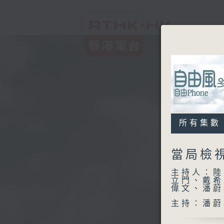
所有集數
當局檢
主持人：陸
立門、戴希
偉文、潘蔚
主持：潘蔚