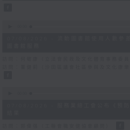
42
seconds
Volume
90%
0
seconds
00:00
of
25
07/08/2026 - 流動圖書館使用人
minutes,
7
圖書館服務
seconds
Volume
90%
訪問：何敬康（立法會民政及文化體育事務委
訪問：董健莉（沙田區議會社區參與及文化康
0
seconds
00:00
of
9
07/08/2026 - 服務業總工會公布
minutes,
48
結果
seconds
Volume
90%
訪問：郭偉强（工聯會職安健協會顧問）