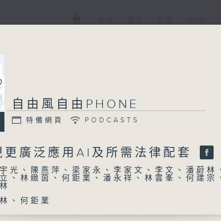
電視
電台
新聞
WEB+
自由風自由PHONE
特備網頁
PODCASTS
視更廣泛應用AI及所需法律配套
宇光、陳燕萍、梁家永、李家文、李文、潘蔚林
立、林緻茵、何鉅業、潘永祥、林雲峯、何建宗
林
林、何鉅業