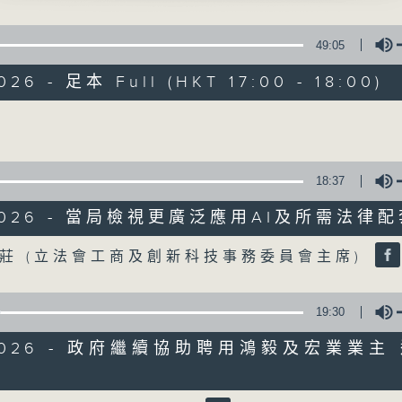
聲音更立體 意見更多元
49:05
026 - 足本 Full (HKT 17:00 - 18:00)
Volume
自由風自由PHON
18:37
特備網頁
PODCASTS
/2026 - 當局檢視更廣泛應用AI及所需法律
所有集數
Volume
莊 (立法會工商及創新科技事務委員會主席)
您喜歡這個節目嗎?
19:30
6/2026 - 政府繼續協助聘用鴻毅及宏業業主
主持人：陸宇光、陳燕萍、梁家永、李家文
茵、何鉅業、潘永祥、林雲峯、何建宗、蘇偉
Volume