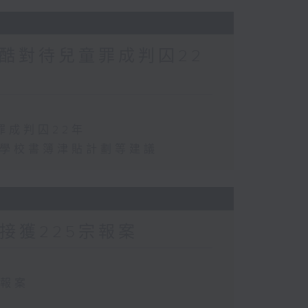
酷對待兒童罪成判囚22
罪成判囚22年
化學校書簿津貼計劃等建議
方接獲225宗報案
宗報案