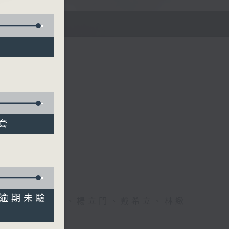
E
配套
 逾期未驗
、李文、潘蔚林、楊立門、戴希立、林緻
文、潘蔚林