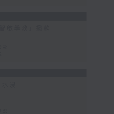
智啟學教」撥款
撥款
況
田水浸
情況