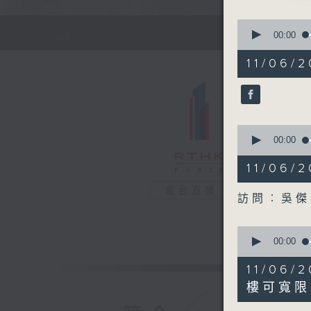
0
seconds
00:00
of
49
11/06/2
minutes,
5
seconds
90%
0
seconds
00:00
of
18
11/06
minutes,
37
電台直播
seconds
訪問︰吳傑
90%
0
seconds
00:00
of
19
11/0
minutes,
30
樓可寬限
seconds
90%