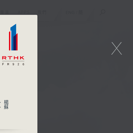
重溫
APPS
我們
ENG
/
簡
X
、楊
、蘇