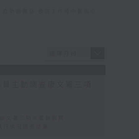
,
自助圖書站
,
預防工作時中暑指引
專員主動調查康文署三項
查康文署三項圖書館服務
執行情況調查結果