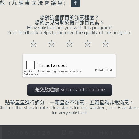
監製：蕭洛汶
彪 (九龍東立法會議員)
製作：香港電台公共事務組
您對這個節目的滿意程度？
您的意見有助於提升節目質素。
聲音更立體 意見更多元
How satisfied are you with this program?
Your feedback helps to improve the quality of the program.
1872311 始終如一
☆
☆
☆
☆
☆
製作：
香港電台公共事務組
讚好Like「
RTHK 香港電台公共事務組
」Fa
07/08/2026
提交及繼續 Submit and Continue
流動圖書館使用人數參差 申訴專
點擊星星進行評分：一顆星為不滿意，五顆星為非常滿意。
館服務
lick on the stars to rate: One star is for not satisfied, and Five stars 
for very satisfied.
0
seconds
00:00
of
47
07/08/2026 - 足本 Full (HKT 17:00 
minutes,