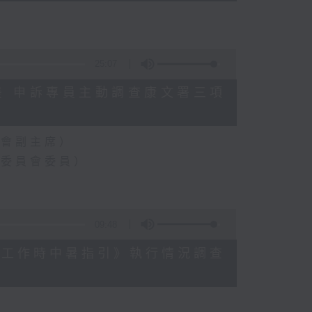
25:07
數參差 申訴專員主動調查康文署三項
員會副主席）
樂委員會委員）
09:48
《預防工作時中暑指引》執行情況調查