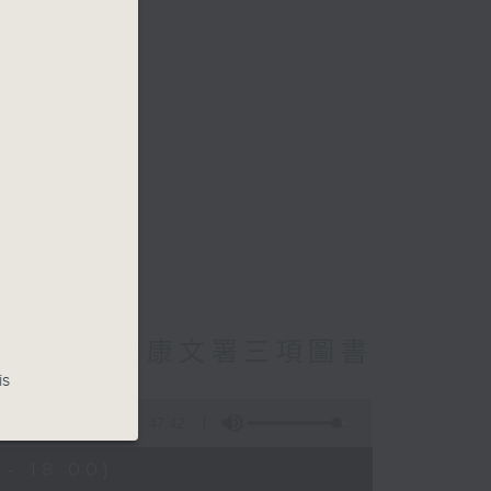
cebook專頁
員主動調查康文署三項圖書
is
47:42
- 18:00)