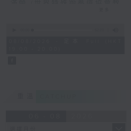
滿榮 (世界特殊跆拳道協會教
更多...
練)
嘉賓：劉君正 (東方足球隊球員)
0
張滿榮 (世界特殊跆拳道協會教練)
seconds
00:00
52:23
of
52
08/08/2026 - 足本 Full (HKT
「今日MVP」嘉賓：
minutes,
19:00 - 20:00)
23
麥嘉欣（前馬術運動員）
seconds
重溫
CATCHUP
06 - 08
2026