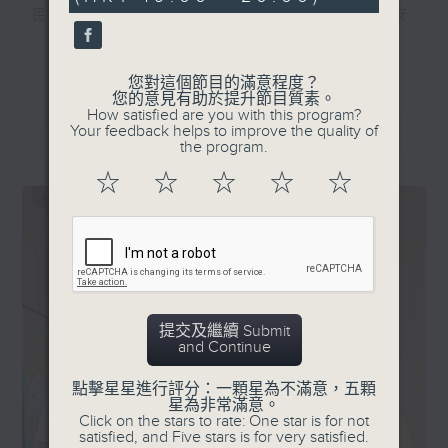
seconds
民了解如何去參與該項目、參與時的運動安
全，以及該如何觀賞該項目。另外，節目中亦
更多...
提供本地球壇資訊，當中包括青年聯賽 、學
您對這個節目的滿意程度？
界足球賽等，令大眾更能認識香港球壇發展的
您的意見有助於提升節目質素。
各個面向。
How satisfied are you with this program?
最新
LATEST
Your feedback helps to improve the quality of
the program.
☆
☆
☆
☆
☆
提交及繼續 Submit
and Continue
點擊星星進行評分：一顆星為不滿意，五顆
星為非常滿意。
Click on the stars to rate: One star is for not
satisfied, and Five stars is for very satisfied.