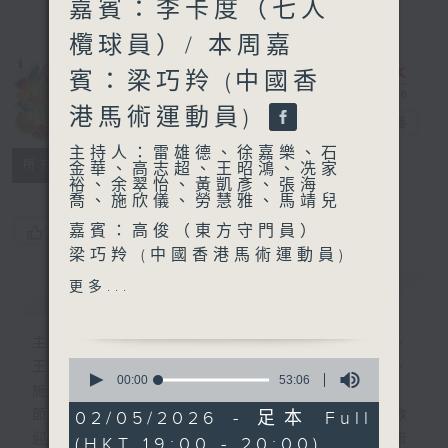
嘉賓：李卡度（七人
欖球員）/ 本周嘉
賓：梁巧羚 (中國香
港馬術運動員)
一台運動會
電台直播
主持人：雷雄德、徐嘉樂、石
所有集數
金華、高志超、王昭鴻、冼家
裕、余翠怡、黃凱彥、張海
喬、施欣儀、勞慧雅、馬靖兒
嘉賓：高俊（東方守門員）
您喜歡這個節目嗎?
梁巧羚 (中國香港馬術運動員)
「今日MVP」嘉賓：
更多...
簡介
GIST
李卡度（七人欖球員）
主持人：雷雄德、徐嘉樂、石金華、高志超、
0
王昭鴻、冼家裕、余翠怡、黃凱彥、張海喬、
seconds
00:00
53:06
施欣儀、勞慧雅、馬靖兒
of
53
節目聚焦各學界體育項目以及近年受青年人歡
02/05/2026 - 足本 Full
minutes,
迎的「城市運動」項目，提供普及知識，讓市
(HKT 19:00 - 20:00)
6