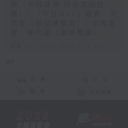
德（中超球會-河南酒組杜
康）/ 「今日MVP」嘉賓：梁
筠宜（田徑運動員）/ 本周嘉
賓：陳均圖（網球教練）
足本 Full (HKT 19:00 - 20:00)
更多 ...
交 通
社 交
聯 絡
公眾回饋