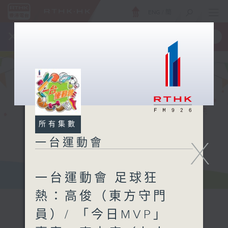
ENG
/
簡
×
全新 RTHK On The Go
取得
一手掌握 RTHK 電台、電視節目
所有集數
X
一台運動會
一台運動會 足球狂
熱：高俊（東方守門
員）/ 「今日MVP」