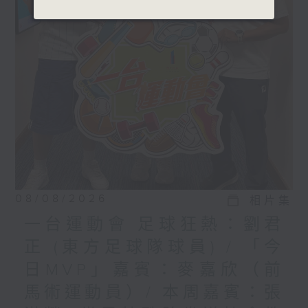
08/08/2026
相片集
一台運動會 足球狂熱：劉君
正 (東方足球隊球員) / 「今
日MVP」嘉賓：麥嘉欣（前
馬術運動員）/ 本周嘉賓：張