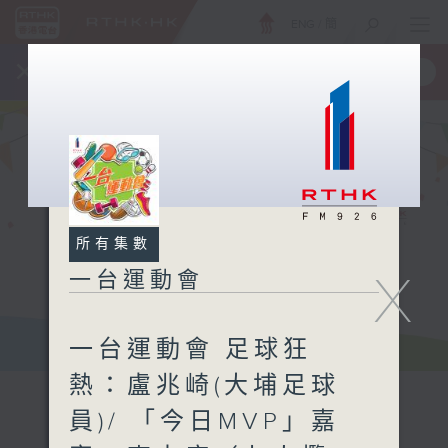
ENG
/
簡
×
全新 RTHK On The Go
取得
一手掌握 RTHK 電台、電視節目
所有集數
X
一台運動會
一台運動會 足球狂
熱：盧兆崎(大埔足球
員)/ 「今日MVP」嘉