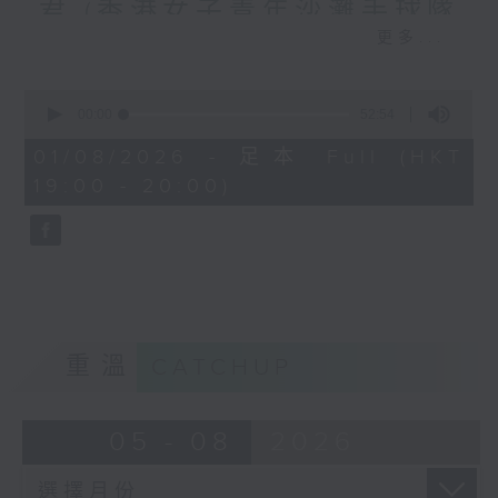
君 (香港女子青年沙灘手球隊
更多...
教練), 陳家謙 (香港男子沙灘
手球隊成員)
0
seconds
00:00
52:54
嘉賓：吳偉超 (東區主教練)
of
趙哲君 (香港女子青年沙灘手球隊教練), 陳
52
01/08/2026 - 足本 Full (HKT
minutes,
家謙 (香港男子沙灘手球隊成員)
19:00 - 20:00)
54
seconds
「今日MVP」嘉賓：
麥嘉欣（前馬術運動員）
重溫
CATCHUP
05 - 08
2026