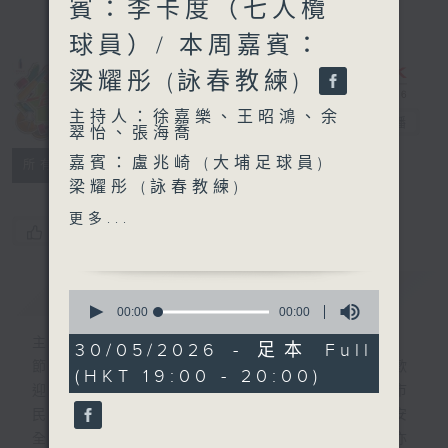
賓：李卡度（七人欖
球員）/ 本周嘉賓：
梁耀彤 (詠春教練)
主持人：徐嘉樂、王昭鴻、余
一台運動會
電台直播
翠怡、張海喬
嘉賓：盧兆崎 (大埔足球員)
所有集數
梁耀彤 (詠春教練)
更多...
您喜歡這個節目嗎?
「今日MVP」嘉賓：
李卡度（七人欖球員）
簡介
GIST
0
seconds
00:00
00:00
of
主持人：徐嘉樂、王昭鴻、余翠怡、張海喬
0
30/05/2026 - 足本 Full
seconds
節目聚焦各學界體育項目以及近年受青年人歡
(HKT 19:00 - 20:00)
迎的「城市運動」項目，提供普及知識，讓市
民了解如何去參與該項目、參與時的運動安
全，以及該如何觀賞該項目。另外，節目中亦