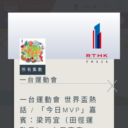
ENG
/
簡
×
全新 RTHK On The Go
取得
一手掌握 RTHK 電台、電視節目
所有集數
X
一台運動會
一台運動會 世界盃熱
話 / 「今日MVP」嘉
賓：梁筠宜（田徑運