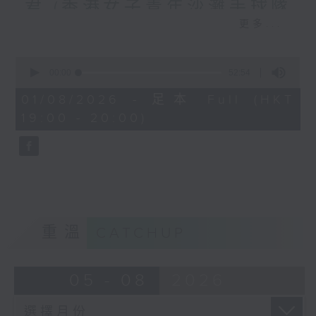
君 (香港女子青年沙灘手球隊
更多...
教練), 陳家謙 (香港男子沙灘
手球隊成員)
0
seconds
00:00
52:54
嘉賓：吳偉超 (東區主教練)
of
趙哲君 (香港女子青年沙灘手球隊教練), 陳
52
01/08/2026 - 足本 Full (HKT
minutes,
家謙 (香港男子沙灘手球隊成員)
19:00 - 20:00)
54
seconds
「今日MVP」嘉賓：
麥嘉欣（前馬術運動員）
重溫
CATCHUP
05 - 08
2026