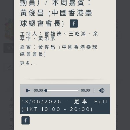
動員）/ 本周嘉賓：
黃俊昌 (中國香港壘
球總會會長)
主持人：雷雄德、王昭鴻、余
一台運動會
電台直播
翠怡、黃凱彥
嘉賓：黃俊昌 (中國香港壘球
所有集數
總會會長)
更多...
您喜歡這個節目嗎?
「今日MVP」嘉賓：
梁筠宜（田徑運動員）
簡介
GIST
0
seconds
00:00
00:00
of
主持人：雷雄德、王昭鴻、余翠怡、黃凱彥
0
13/06/2026 - 足本 Full
seconds
節目聚焦各學界體育項目以及近年受青年人歡
(HKT 19:00 - 20:00)
迎的「城市運動」項目，提供普及知識，讓市
民了解如何去參與該項目、參與時的運動安
全，以及該如何觀賞該項目。另外，節目中亦