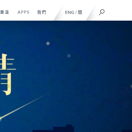
重溫
APPS
我們
ENG
/
簡