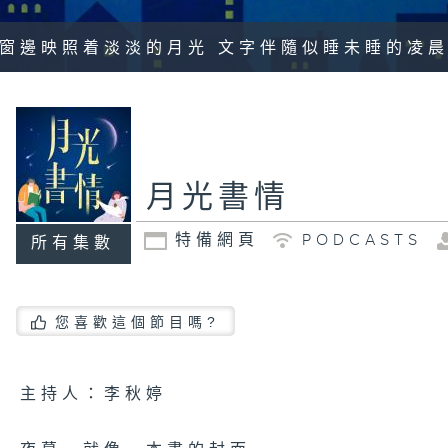
窗邊映照着淡淡的月光 文字伴隨似睡未睡的凌
月光書情
特備網頁
PODCASTS
所有集數
您喜歡這個節目嗎?
主持人：李秋婷