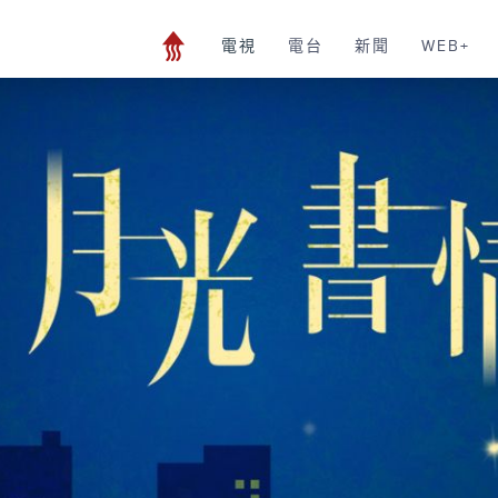
電視
電台
新聞
WEB+