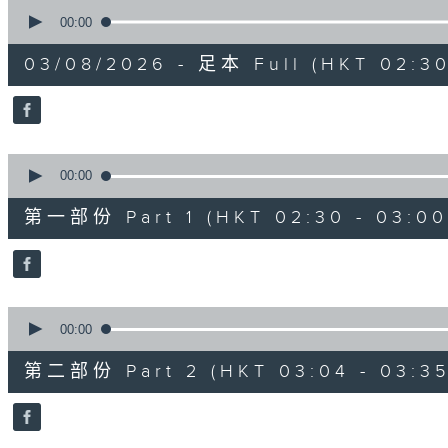
0
seconds
00:00
of
1
03/08/2026 - 足本 Full (HKT 02:30
hour,
1
minute,
0
seconds
Volume
90%
0
seconds
00:00
of
30
第一部份 Part 1 (HKT 02:30 - 03:00
minutes,
0
seconds
Volume
90%
0
seconds
00:00
of
31
第二部份 Part 2 (HKT 03:04 - 03:35
minutes,
9
seconds
Volume
90%