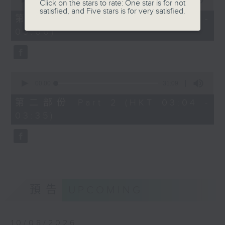
Click on the stars to rate: One star is for not
of
satisfied, and Five stars is for very satisfied.
30
第一部份 Part 1 (HKT 02:30 -
minutes,
03:00)
0
seconds
0
seconds
00:00
31:09
of
31
第二部份 Part 2 (HKT 03:04 -
minutes,
03:35)
9
seconds
預告
UPCOMING
10/08/2026