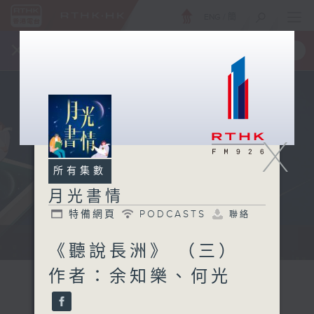
ENG
/
簡
×
全新 RTHK On The Go
取得
一手掌握 RTHK 電台、電視節目
X
所有集數
月光書情
特備網頁
PODCASTS
聯絡
...
《聽說長洲》 （三）
作者：余知樂、何光