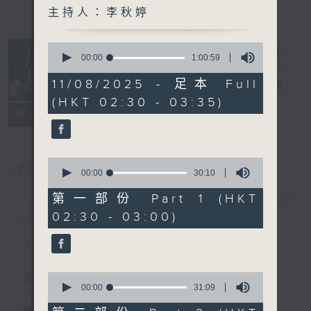
主持人：李秋婷
0
seconds
00:00
1:00:59
of
1
11/08/2025 - 足本 Full
月光書情
電台直播
hour,
(HKT 02:30 - 03:35)
59
seconds
特備網頁
PODCASTS
聯絡
所有集數
0
您喜歡這個節目嗎?
seconds
00:00
30:10
of
30
第一部份 Part 1 (HKT
minutes,
簡介
GIST
02:30 - 03:00)
10
seconds
主持人：李秋婷
0
夜幕 就像一本書的封面
seconds
00:00
31:09
小心 翼翼
of
31