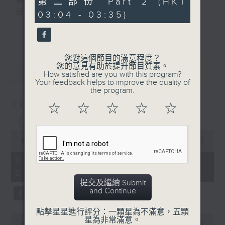
翻開一頁
第二部份 Part 2 (HKT
minutes,
低調的月色，正隨心漫遊
03:04 - 03:35)
9
seconds
又是一個新的星期，是喜，是憂？節目主持誦
更多...
讀文學選段，配以輕音樂，陪伴聽眾在深夜間
放鬆心情，放下生活中的重，浮游閱讀世界。
您對這個節目的滿意程度？
您的意見有助於提升節目質素。
最新
LATEST
第一台播放時間
How satisfied are you with this program?
Your feedback helps to improve the quality of
星期一02:30至03:30
the program.
03/08/2026
☆
☆
☆
☆
☆
#香港電台文教組
《豆腐媽媽 》 (三)
#
藝文一格
culture.rthk.hk
0
seconds
00:00
1:01:00
of
1
03/08/2026 - 足本 Full (HKT
hour,
02:30 - 03:35)
1
minute,
提交及繼續 Submit
0
and Continue
seconds
點擊星星進行評分：一顆星為不滿意，五顆
0
星為非常滿意。
seconds
00:00
30:00