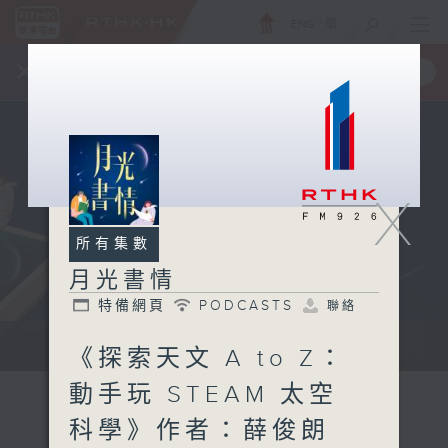
ENG
/
簡
×
全新 RTHK On The Go
取得
一手掌握 RTHK 電台、電視節目
X
所有集數
月光書情
特備網頁
PODCASTS
聯絡
...
《探索天文 A to Z：
動手玩 STEAM 太空
科學》作者：薛俊朗