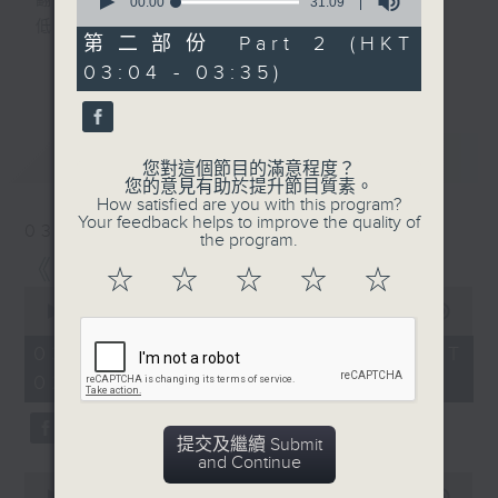
翻開一頁
seconds
00:00
31:09
of
低調的月色，正隨心漫遊
31
第二部份 Part 2 (HKT
又是一個新的星期，是喜，是憂？節目主持誦
minutes,
更多...
03:04 - 03:35)
9
讀文學選段，配以輕音樂，陪伴聽眾在深夜間
seconds
放鬆心情，放下生活中的重，浮游閱讀世界。
最新
LATEST
第一台播放時間
您對這個節目的滿意程度？
您的意見有助於提升節目質素。
星期一02:30至03:30
How satisfied are you with this program?
Your feedback helps to improve the quality of
03/08/2026
the program.
#香港電台文教組
《豆腐媽媽 》 (三)
#
藝文一格
culture.rthk.hk
☆
☆
☆
☆
☆
0
seconds
00:00
1:01:00
of
1
03/08/2026 - 足本 Full (HKT
hour,
02:30 - 03:35)
1
minute,
0
seconds
提交及繼續 Submit
and Continue
0
seconds
00:00
30:00