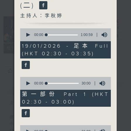
(二)
主持人：李秋婷
0
seconds
00:00
1:00:59
月光書情
電台直播
of
1
19/01/2026 - 足本 Full
特備網頁
PODCASTS
聯絡
所有集數
hour,
(HKT 02:30 - 03:35)
59
seconds
您喜歡這個節目嗎?
0
seconds
00:00
30:00
簡介
GIST
of
30
第一部份 Part 1 (HKT
minutes,
02:30 - 03:00)
0
主持人：李秋婷
seconds
夜幕 就像一本書的封面
小心 翼翼
0