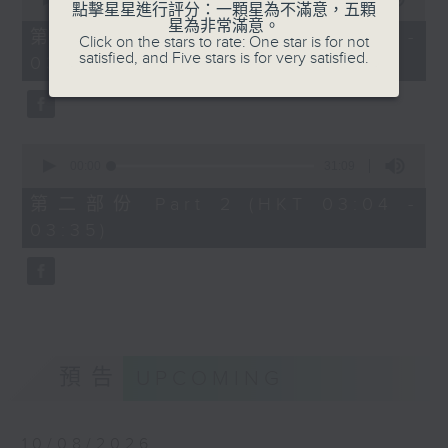
點擊星星進行評分：一顆星為不滿意，五顆
of
星為非常滿意。
30
第一部份 Part 1 (HKT 02:30 -
Click on the stars to rate: One star is for not
minutes,
satisfied, and Five stars is for very satisfied.
03:00)
0
seconds
0
seconds
00:00
31:09
of
31
第二部份 Part 2 (HKT 03:04 -
minutes,
03:35)
9
seconds
預告
UPCOMING
10/08/2026