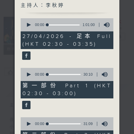
主持人：李秋婷
0
seconds
00:00
1:01:00
of
1
27/04/2026 - 足本 Full
月光書情
電台直播
hour,
(HKT 02:30 - 03:35)
1
minute,
特備網頁
PODCASTS
聯絡
所有集數
0
seconds
0
您喜歡這個節目嗎?
seconds
00:00
30:10
of
30
第一部份 Part 1 (HKT
minutes,
簡介
GIST
02:30 - 03:00)
10
seconds
主持人：李秋婷
0
夜幕 就像一本書的封面
seconds
00:00
31:09
小心 翼翼
of
31