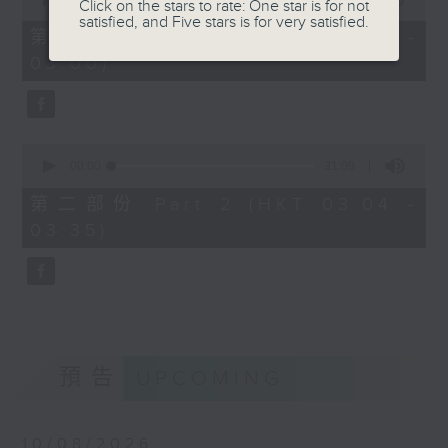
Click on the stars to rate: One star is for not
of
satisfied, and Five stars is for very satisfied.
30
第一部份 Part 1 (HKT 02:30 -
minutes,
03:00)
0
seconds
0
seconds
00:00
31:09
of
31
第二部份 Part 2 (HKT 03:04 -
minutes,
03:35)
9
seconds
預告
UPCOMING
10/08/2026