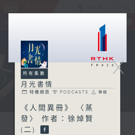
ENG
/
簡
×
全新 RTHK On The Go
取得
一手掌握 RTHK 電台、電視節目
X
所有集數
月光書情
特備網頁
PODCASTS
聯絡
...
《人間異冊》 〈蒸
發〉 作者：徐焯賢
(二)