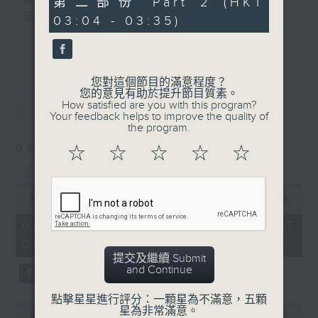
翻開一頁
第二部份 Part 2 (HKT
minutes,
低調的月色，正隨心漫遊
03:04 - 03:35)
9
seconds
又是一個新的星期，是喜，是憂？節目主持誦
更多...
讀文學選段，配以輕音樂，陪伴聽眾在深夜間
放鬆心情，放下生活中的重，浮游閱讀世界。
您對這個節目的滿意程度？
您的意見有助於提升節目質素。
最新
LATEST
第一台播放時間
How satisfied are you with this program?
Your feedback helps to improve the quality of
星期一02:30至03:30
the program.
03/08/2026
☆
☆
☆
☆
☆
#香港電台文教組
《豆腐媽媽 》 (三)
#
藝文一格
culture.rthk.hk
0
seconds
00:00
1:01:00
of
1
03/08/2026 - 足本 Full (HKT
hour,
02:30 - 03:35)
1
minute,
提交及繼續 Submit
0
and Continue
seconds
點擊星星進行評分：一顆星為不滿意，五顆
0
星為非常滿意。
seconds
00:00
30:00