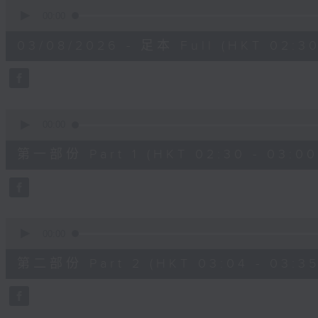
0
seconds
00:00
of
1
03/08/2026 - 足本 Full (HKT 02:30
hour,
1
minute,
0
seconds
Volume
90%
0
seconds
00:00
of
30
第一部份 Part 1 (HKT 02:30 - 03:00
minutes,
0
seconds
Volume
90%
0
seconds
00:00
of
31
第二部份 Part 2 (HKT 03:04 - 03:35
minutes,
9
seconds
Volume
90%