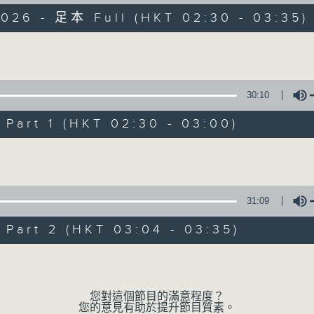
2026 - 足本 Full (HKT 02:30 - 03:35)
窗邊映照着淡淡的月光 文字伴隨似睡未睡的凌
Volume
30:10
art 1 (HKT 02:30 - 03:00)
月光書情
Volume
特備網頁
PODCASTS
所有集數
31:09
您喜歡這個節目嗎?
art 2 (HKT 03:04 - 03:35)
Volume
主持人：李秋婷
您對這個節目的滿意程度？
您的意見有助於提升節目質素。