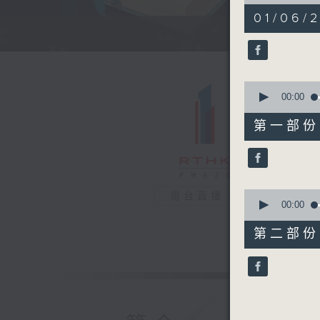
of
1
01/06/
hour,
59
seconds
90%
0
seconds
00:00
of
30
第一部份 P
minutes,
10
seconds
90%
0
電台直播
seconds
00:00
of
31
第二部份 P
minutes,
9
seconds
90%