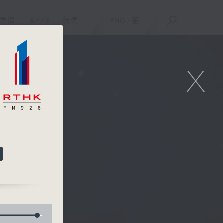
重溫
APPS
我們
ENG
/
簡
X