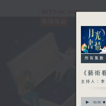
所有集數
《藝術看
主持人：李
0
seconds
00:00