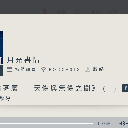
電視
電台
新聞
WEB+
月光書情
聯絡
特備網頁
PODCASTS
甚麼——天價與無價之間》 (一)
秋婷
1:00:59