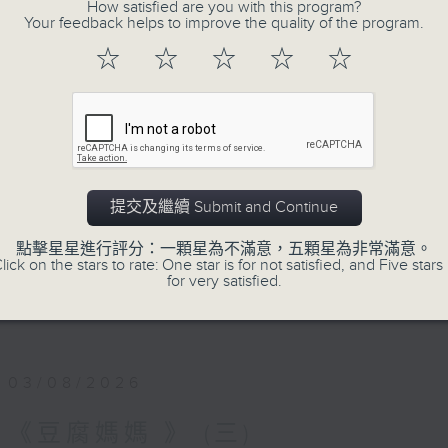
夜幕 就像一本書的封面
How satisfied are you with this program?
Your feedback helps to improve the quality of the program.
小心 翼翼
☆
☆
☆
☆
☆
翻開一頁
低調的月色，正隨心漫遊
又是一個新的星期，是喜，是憂？節目主持
深夜間放鬆心情，放下生活中的重，浮游閱讀
第一台播放時間
提交及繼續 Submit and Continue
星期一02:30至03:30
點擊星星進行評分：一顆星為不滿意，五顆星為非常滿意。
lick on the stars to rate: One star is for not satisfied, and Five stars 
for very satisfied.
#香港電台文教組
#
藝文一格
culture.rthk.hk
03/08/2026
《豆腐媽媽 》 (三)