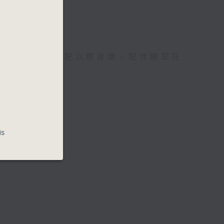
誦讀文學選段，配以輕音樂，陪伴聽眾在
世界。
is