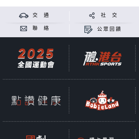
交 通
社 交
聯 絡
公眾回饋