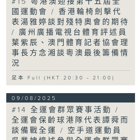
#15 粵港澳迎接第十五屆全
國運動會 / 香港輪椅劍擊代
表湯雅婷談對殘特奧會的期待
/ 廣州廣播電視台體育評述員
葉紫辰、澳門體育記者協會理
事長方念湘談粵澳最後籌備情
況
足本 Full (HKT 20:30 - 21:00)
09/08/2025
#14 全運會群眾賽事活動 /
全運會保齡球港隊代表譚舜而
談備戰全運 / 空手道運動員