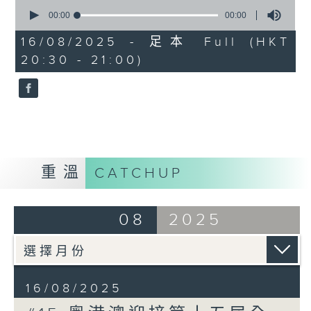
0
seconds
00:00
00:00
of
0
16/08/2025 - 足本 Full (HKT
seconds
20:30 - 21:00)
重溫
CATCHUP
08
2025
16/08/2025