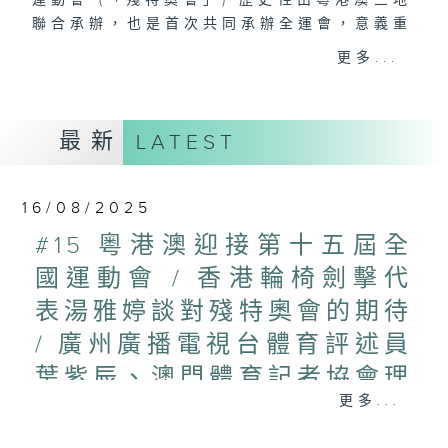
運動會 (「殘特奧會」) 歷史性由粵港澳三地
聯合承辦，也是首次共同承辦全運會，意義重
大。
更多...
節目透過回顧全運會的歷程，見証新中國體育
發展歷程。又會闡述廣東、香港、澳門過去參
最新
LATEST
與和本屆承辦的情況，分析全運會對城市發展
及運動文化的影響；並介紹在香港賽區進行的
項目，營造更熾熱的氣氛迎接全運盛事。
16/08/2025
#香港電台文教組
#15 粵港澳迎接第十五屆全
#
藝文一格
culture.rthk.hk
國運動會 / 香港輪椅劍擊代
表湯雅婷談對殘特奧會的期待
/ 廣州廣播電視台體育評述員
葉紫辰、澳門體育記者協會理
更多...
事長方念湘談粵澳最後籌備情
況