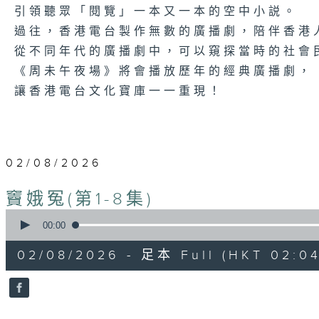
引領聽眾「閱覽」一本又一本的空中小説。
過往，香港電台製作無數的廣播劇，陪伴香港
從不同年代的廣播劇中，可以窺探當時的社會
《周未午夜場》將會播放歷年的經典廣播劇，
讓香港電台文化寶庫一一重現！
02/08/2026
竇娥冤(第1-8集)
0
seconds
00:00
of
3
02/08/2026 - 足本 Full (HKT 02:04
hours,
43
minutes,
59
seconds
Volume
90%