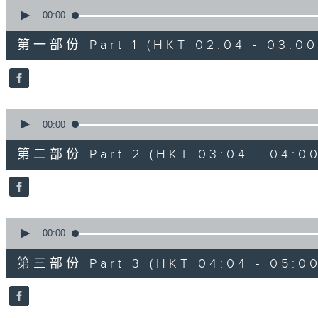
0
seconds
00:00
of
56
第一部份 Part 1 (HKT 02:04 - 03:00
minutes,
0
seconds
Volume
90%
0
seconds
00:00
of
56
第二部份 Part 2 (HKT 03:04 - 04:00
minutes,
9
seconds
Volume
90%
0
seconds
00:00
of
56
第三部份 Part 3 (HKT 04:04 - 05:00
minutes,
9
seconds
Volume
90%