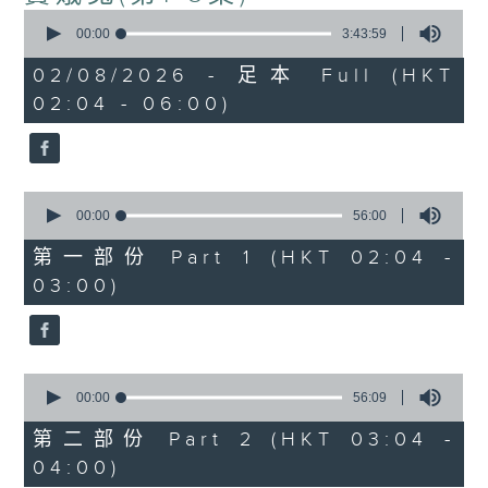
0
seconds
00:00
3:43:59
of
3
02/08/2026 - 足本 Full (HKT
hours,
02:04 - 06:00)
43
minutes,
59
seconds
0
seconds
00:00
56:00
of
56
第一部份 Part 1 (HKT 02:04 -
minutes,
03:00)
0
seconds
0
seconds
00:00
56:09
of
56
第二部份 Part 2 (HKT 03:04 -
minutes,
04:00)
9
seconds