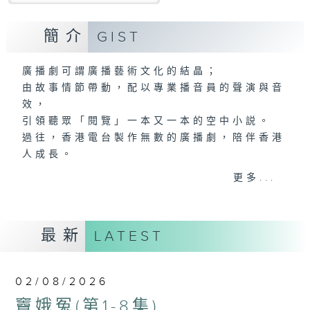
簡介
GIST
廣播劇可謂廣播藝術文化的結晶；
由故事情節帶動，配以專業播音員的聲演與音
效，
引領聽眾「閱覽」一本又一本的空中小説。
過往，香港電台製作無數的廣播劇，陪伴香港
人成長。
從不同年代的廣播劇中，可以窺探當時的社會
更多...
民生，見證歷史的變遷。
《周未午夜場》將會播放歷年的經典廣播劇，
讓香港電台文化寶庫一一重現！
最新
LATEST
02/08/2026
竇娥冤(第1-8集)