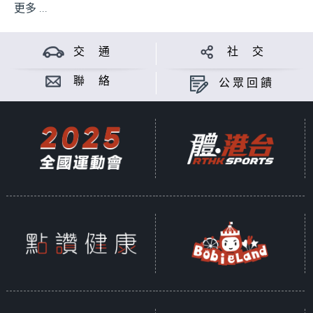
更多 ...
交 通
社 交
聯 絡
公眾回饋