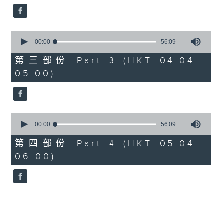
0
seconds
00:00
56:09
of
56
第三部份 Part 3 (HKT 04:04 -
minutes,
05:00)
9
seconds
0
seconds
00:00
56:09
of
56
第四部份 Part 4 (HKT 05:04 -
minutes,
06:00)
9
seconds