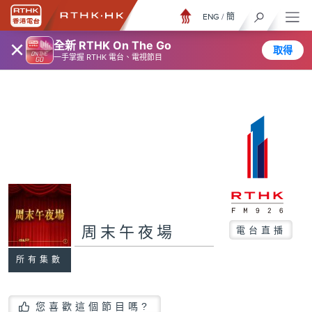
ENG
/
簡
×
全新 RTHK On The Go
取得
一手掌握 RTHK 電台、電視節目
周末午夜場
電台直播
所有集數
您喜歡這個節目嗎?