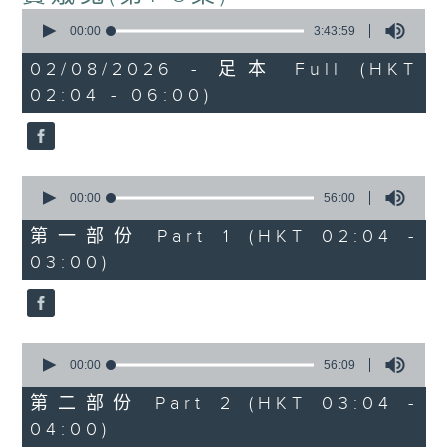
0
seconds
00:00
3:43:59
of
3
02/08/2026 - 足本 Full (HKT
hours,
02:04 - 06:00)
43
minutes,
59
seconds
0
seconds
00:00
56:00
of
56
第一部份 Part 1 (HKT 02:04 -
minutes,
03:00)
0
seconds
0
seconds
00:00
56:09
of
56
第二部份 Part 2 (HKT 03:04 -
minutes,
04:00)
9
seconds