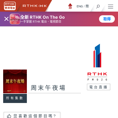
ENG
/
簡
×
全新 RTHK On The Go
取得
一手掌握 RTHK 電台、電視節目
周末午夜場
電台直播
所有集數
您喜歡這個節目嗎?