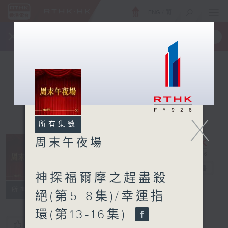
ENG
/
簡
×
全新 RTHK On The Go
取得
一手掌握 RTHK 電台、電視節目
X
所有集數
周末午夜場
周末午夜場
電台直播
神探福爾摩之趕盡殺
所有集數
絕(第5-8集)/幸運指
環(第13-16集)
您喜歡這個節目嗎?