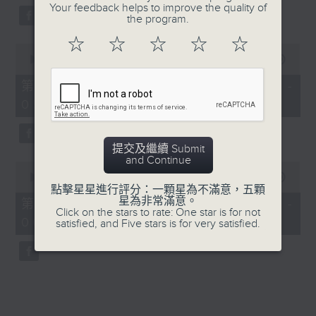
Your feedback helps to improve the quality of
the program.
☆
☆
☆
☆
☆
0
seconds
00:00
56:09
of
56
第三部份 Part 3 (HKT 04:04 -
minutes,
05:00)
9
seconds
提交及繼續 Submit
and Continue
0
seconds
00:00
56:09
of
點擊星星進行評分：一顆星為不滿意，五顆
56
星為非常滿意。
第四部份 Part 4 (HKT 05:04 -
minutes,
Click on the stars to rate: One star is for not
06:00)
9
satisfied, and Five stars is for very satisfied.
seconds