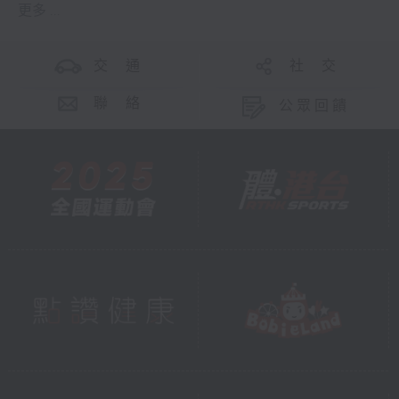
更多 ...
交 通
社 交
聯 絡
公眾回饋