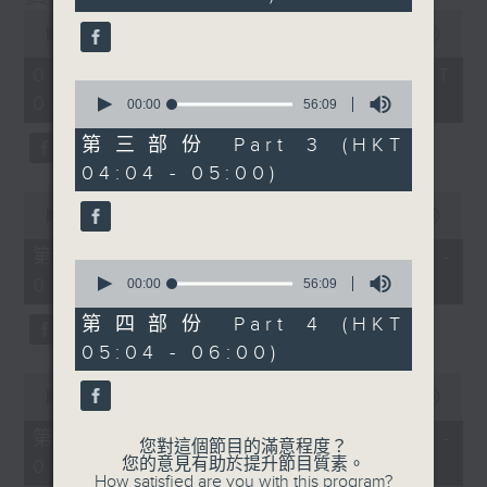
seconds
0
seconds
00:00
3:43:59
of
3
02/08/2026 - 足本 Full (HKT
hours,
0
02:04 - 06:00)
43
seconds
00:00
56:09
minutes,
of
59
56
第三部份 Part 3 (HKT
seconds
minutes,
04:04 - 05:00)
9
seconds
0
seconds
00:00
56:00
of
56
第一部份 Part 1 (HKT 02:04 -
0
minutes,
03:00)
seconds
0
00:00
56:09
of
seconds
56
第四部份 Part 4 (HKT
minutes,
05:04 - 06:00)
9
seconds
0
seconds
00:00
56:09
of
56
第二部份 Part 2 (HKT 03:04 -
您對這個節目的滿意程度？
minutes,
您的意見有助於提升節目質素。
04:00)
9
How satisfied are you with this program?
seconds