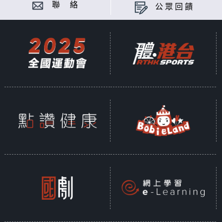
聯 絡
公眾回饋