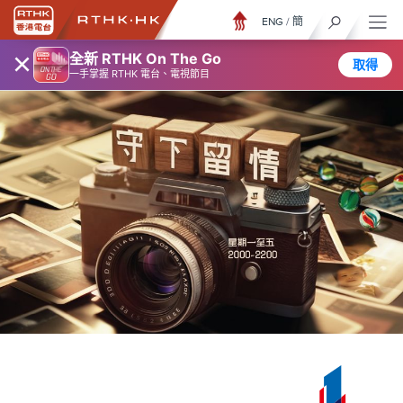
ENG
/
簡
×
全新 RTHK On The Go
取得
一手掌握 RTHK 電台、電視節目