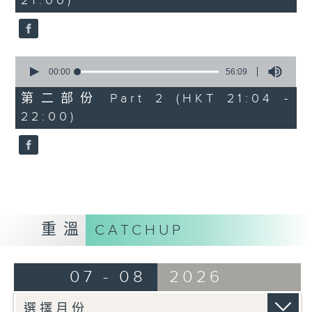
21:00)
0
seconds
0
seconds
00:00
56:09
of
56
第二部份 Part 2 (HKT 21:04 -
minutes,
22:00)
9
seconds
重溫
CATCHUP
07 - 08
2026