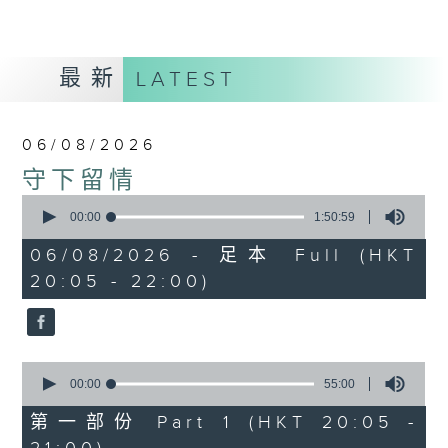
最新
LATEST
06/08/2026
守下留情
0
seconds
00:00
1:50:59
of
1
06/08/2026 - 足本 Full (HKT
hour,
20:05 - 22:00)
50
minutes,
59
seconds
0
seconds
00:00
55:00
of
55
第一部份 Part 1 (HKT 20:05 -
minutes,