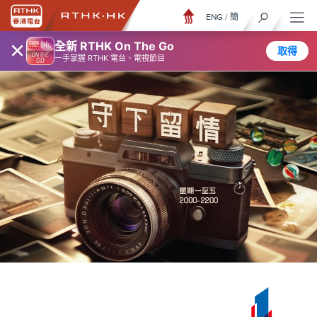
ENG
/
簡
×
全新 RTHK On The Go
取得
一手掌握 RTHK 電台、電視節目