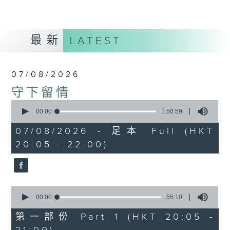
最新
LATEST
07/08/2026
守下留情
0
seconds
00:00
1:50:59
of
1
07/08/2026 - 足本 Full (HKT
hour,
20:05 - 22:00)
50
minutes,
59
seconds
0
seconds
00:00
55:10
of
55
第一部份 Part 1 (HKT 20:05 -
minutes,