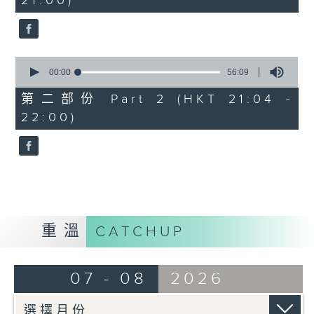
21:00)
10
seconds
0
seconds
00:00
56:09
of
56
第二部份 Part 2 (HKT 21:04 -
minutes,
22:00)
9
seconds
重溫
CATCHUP
07 - 08
2026