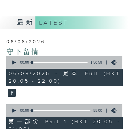
最新
LATEST
06/08/2026
守下留情
0
seconds
00:00
1:50:59
of
1
06/08/2026 - 足本 Full (HKT
hour,
20:05 - 22:00)
50
minutes,
59
seconds
0
seconds
00:00
55:00
of
55
第一部份 Part 1 (HKT 20:05 -
minutes,