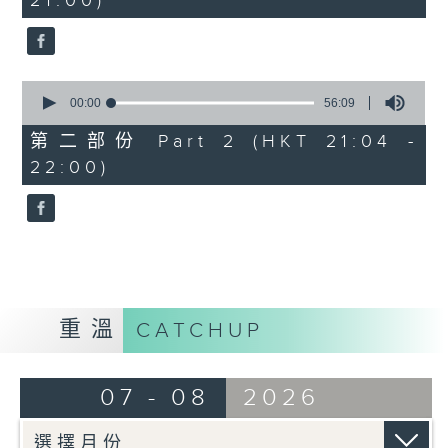
21:00)
0
seconds
0
seconds
00:00
56:09
of
56
第二部份 Part 2 (HKT 21:04 -
minutes,
22:00)
9
seconds
重溫
CATCHUP
07 - 08
2026