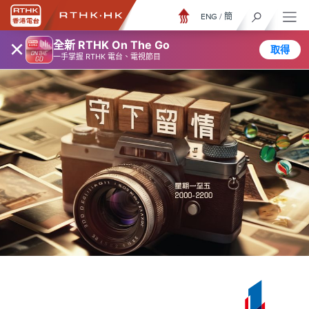
ENG
/
簡
×
全新 RTHK On The Go
取得
一手掌握 RTHK 電台、電視節目