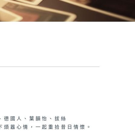
、德國人、葉韻怡、拔絲
下煩囂心情，一起重拾昔日情懷。