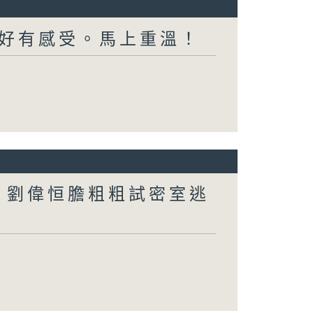
好有感受。馬上重溫！
行？劉偉恒膽粗粗試密室逃