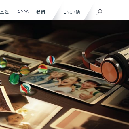
重溫
APPS
我們
ENG
/
簡