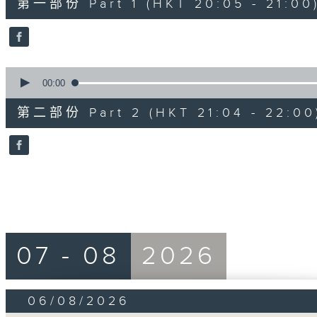
第一部份 Part 1 (HKT 20:05 - 21:00
minutes,
0
seconds
Volume
90%
0
seconds
00:00
of
56
第二部份 Part 2 (HKT 21:04 - 22:00
minutes,
9
seconds
Volume
90%
07 - 08
2026
06/08/2026