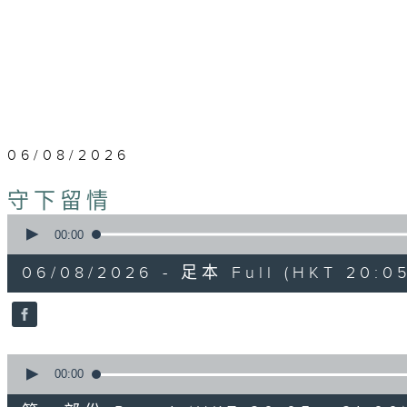
06/08/2026
守下留情
0
seconds
00:00
of
1
06/08/2026 - 足本 Full (HKT 20:05
hour,
50
minutes,
59
seconds
Volume
90%
0
seconds
00:00
of
55