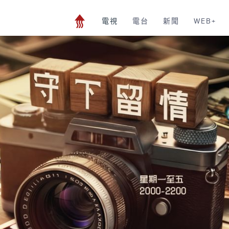
電視
電台
新聞
WEB+