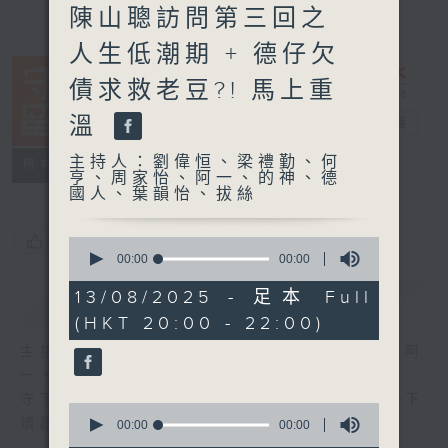
陳山聰訪問第三回之
人生低潮期 + 德仔欠
債求救老豆?! 馬上重
溫
守下留情
電台直播
主持人：劉偉恒、梁禮勤、何
聯絡
所有集數
亨、周家怡、阿一、的神、德
國人、葉韻怡、拔絲
您喜歡這個節目嗎?
0
seconds
00:00
00:00
of
0
13/08/2025 - 足本 Full
簡介
GIST
seconds
(HKT 20:00 - 22:00)
主持人：劉偉恒、梁禮勤、何亨、周家怡、阿
一、的神、德國人、葉韻怡、拔絲
守下留情大陣仗，星期一至五晚上八至十，放下
0
煩囂心情，一起重拾昔日情懷。
seconds
00:00
00:00
of