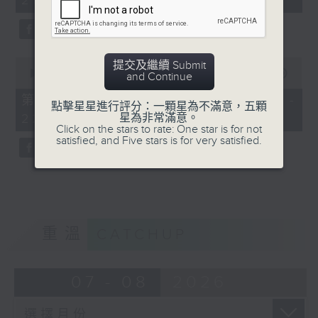
21:00)
0
提交及繼續 Submit
seconds
00:00
00:00
and Continue
of
0
第二部份 Part 2 (HKT 21:04 -
點擊星星進行評分：一顆星為不滿意，五顆
seconds
星為非常滿意。
22:00)
Click on the stars to rate: One star is for not
satisfied, and Five stars is for very satisfied.
重溫
CATCHUP
07 - 08
2026