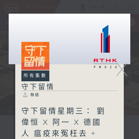
ENG
/
簡
×
全新 RTHK On The Go
取得
一手掌握 RTHK 電台、電視節目
X
所有集數
守下留情
聯絡
守下留情星期三： 劉
偉恒 X 阿一 X 德國
人 瘟疫來冤枉去 +