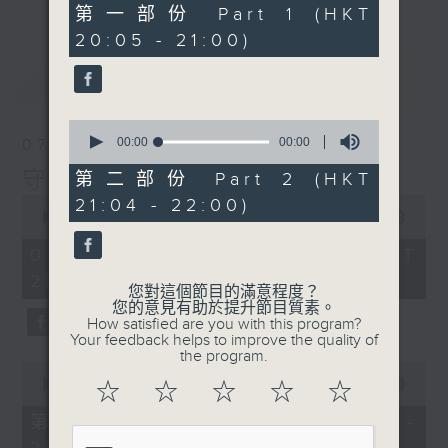
0
第一部份 Part 1 (HKT
seconds
20:05 - 21:00)
最新
LATEST
0
seconds
00:00
00:00
07/08/2026
of
0
守下留情
第二部份 Part 2 (HKT
seconds
0
21:04 - 22:00)
seconds
00:00
00:00
of
0
07/08/2026 - 足本 Full (HKT
seconds
20:00 - 22:00)
您對這個節目的滿意程度？
您的意見有助於提升節目質素。
How satisfied are you with this program?
Your feedback helps to improve the quality of
the program.
0
seconds
00:00
00:00
☆
☆
☆
☆
☆
of
0
第一部份 Part 1 (HKT 20:05 -
seconds