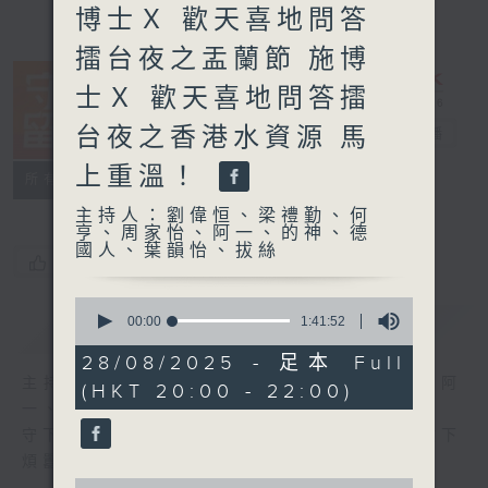
博士Ｘ 歡天喜地問答
擂台夜之盂蘭節 施博
士Ｘ 歡天喜地問答擂
台夜之香港水資源 馬
守下留情
電台直播
上重溫！
聯絡
所有集數
主持人：劉偉恒、梁禮勤、何
亨、周家怡、阿一、的神、德
國人、葉韻怡、拔絲
您喜歡這個節目嗎?
0
seconds
00:00
1:41:52
簡介
GIST
of
1
28/08/2025 - 足本 Full
hour,
主持人：劉偉恒、梁禮勤、何亨、周家怡、阿
(HKT 20:00 - 22:00)
41
minutes,
一、的神、德國人、葉韻怡、拔絲
52
守下留情大陣仗，星期一至五晚上八至十，放下
seconds
煩囂心情，一起重拾昔日情懷。
0