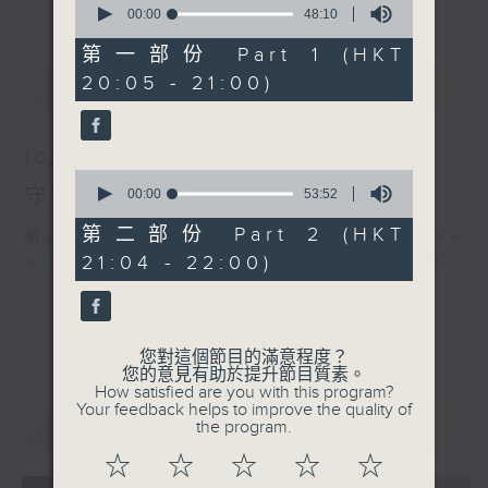
seconds
00:00
48:10
of
48
第一部份 Part 1 (HKT
minutes,
20:05 - 21:00)
最新
LATEST
10
seconds
10/08/2026
0
守下留情
seconds
00:00
53:52
of
53
第二部份 Part 2 (HKT
網上直播完畢稍後提供節目重溫。 Archive
minutes,
21:04 - 22:00)
will be available after live webcast
52
seconds
您對這個節目的滿意程度？
您的意見有助於提升節目質素。
How satisfied are you with this program?
Your feedback helps to improve the quality of
重溫
CATCHUP
the program.
☆
☆
☆
☆
☆