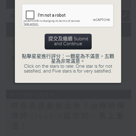
07 - 08
2026
10/08/2026
提交及繼續 Submit
守下留情
and Continue
點擊星星進行評分：一顆星為不滿意，五顆
網上直播完畢稍後提供節目重溫。
星為非常滿意。
Click on the stars to rate: One star is for not
Archive will be available after
satisfied, and Five stars is for very satisfied.
live webcast
07/08/2026
咩係表達藝術治療？治療師陳
煥婷Claudia話你知，馬上重
溫！