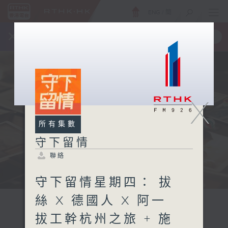
ENG
/
簡
×
全新 RTHK On The Go
取得
一手掌握 RTHK 電台、電視節目
X
所有集數
守下留情
聯絡
守下留情星期四： 拔
絲 X 德國人 X 阿一
拔工幹杭州之旅 + 施