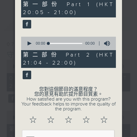
0
第一部份 Part 1 (HKT
seconds
20:05 - 21:00)
最新
LATEST
0
seconds
00:00
00:00
07/08/2026
of
0
守下留情
第二部份 Part 2 (HKT
seconds
0
21:04 - 22:00)
seconds
00:00
1:50:59
of
1
07/08/2026 - 足本 Full (HKT
hour,
20:05 - 22:00)
50
您對這個節目的滿意程度？
minutes,
您的意見有助於提升節目質素。
59
How satisfied are you with this program?
seconds
Your feedback helps to improve the quality of
the program.
0
seconds
00:00
55:10
☆
☆
☆
☆
☆
of
55
第一部份 Part 1 (HKT 20:05 -
minutes,