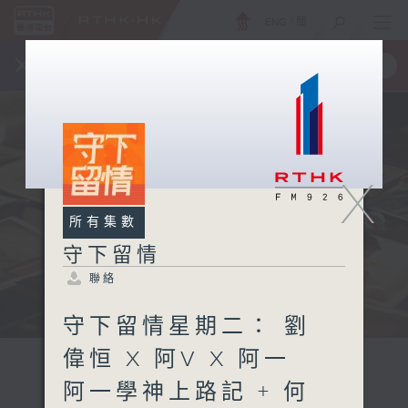
ENG
/
簡
×
全新 RTHK On The Go
取得
一手掌握 RTHK 電台、電視節目
X
所有集數
守下留情
聯絡
守下留情星期二： 劉
偉恒 X 阿V X 阿一
阿一學神上路記 + 何