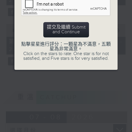
21:00)
10
seconds
0
提交及繼續 Submit
seconds
00:00
56:09
and Continue
of
56
第二部份 Part 2 (HKT 21:04 -
點擊星星進行評分：一顆星為不滿意，五顆
minutes,
星為非常滿意。
22:00)
9
Click on the stars to rate: One star is for not
seconds
satisfied, and Five stars is for very satisfied.
重溫
CATCHUP
07 - 08
2026