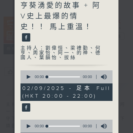
亨葵湧愛的故事 + 阿
V史上最爆的情
史！！ 馬上重溫！
守下留情
電台直播
主持人：劉偉恒、梁禮勤、何
聯絡
所有集數
亨、周家怡、阿一、的神、德
國人、葉韻怡、拔絲
您喜歡這個節目嗎?
0
seconds
00:00
00:00
of
0
02/09/2025 - 足本 Full
簡介
GIST
seconds
(HKT 20:00 - 22:00)
主持人：劉偉恒、梁禮勤、何亨、周家怡、阿
一、的神、德國人、葉韻怡、拔絲
守下留情大陣仗，星期一至五晚上八至十，放下
0
煩囂心情，一起重拾昔日情懷。
seconds
00:00
00:00
of