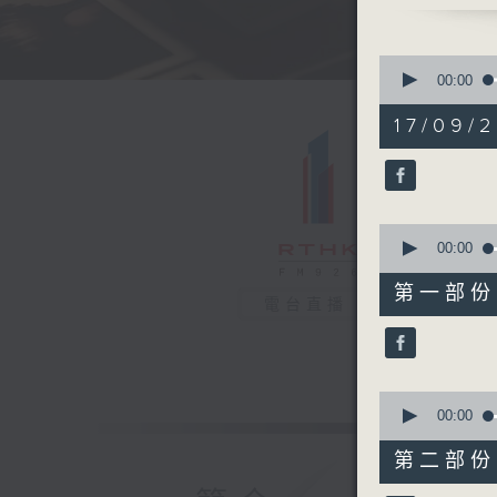
0
seconds
00:00
of
1
17/09/
hour,
42
minutes,
38
seconds
90%
0
seconds
00:00
of
49
第一部份 P
minutes,
電台直播
50
seconds
90%
0
seconds
00:00
of
52
第二部份 P
minutes,
58