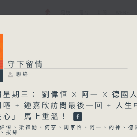
電視
電台
新聞
WEB+
守下留情
聯絡
星期三： 劉偉恒 X 阿一 X 德國
嘔 + 鍾嘉欣訪問最後一回 + 人生
在心」 馬上重溫！
偉恒、梁禮勤、何亨、周家怡、阿一、的神、德
、拔絲