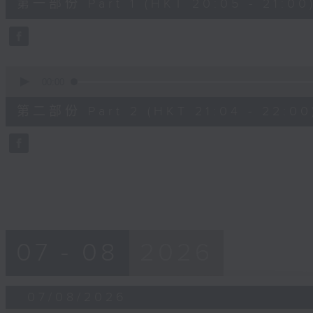
第一部份 Part 1 (HKT 20:05 - 21:00
minutes,
10
seconds
Volume
90%
0
seconds
00:00
of
56
第二部份 Part 2 (HKT 21:04 - 22:00
minutes,
9
seconds
Volume
90%
07 - 08
2026
07/08/2026