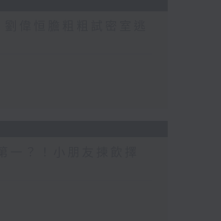
行？劉偉恒膽粗粗試密室逃
一個第一？！小朋友揀飲擇