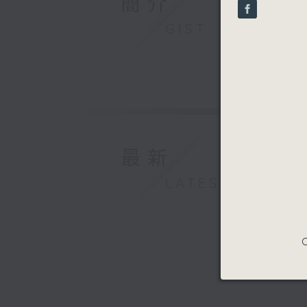
簡介
seconds
90%
GIST
最新
LATEST
C