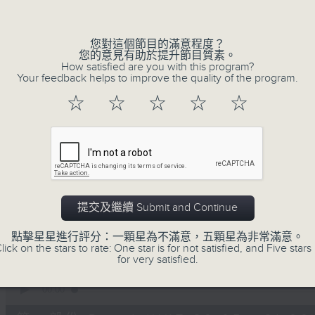
Volume
您對這個節目的滿意程度？
您的意見有助於提升節目質素。
How satisfied are you with this program?
Your feedback helps to improve the quality of the program.
☆
☆
☆
☆
☆
07/08/2026
守下留情
0
seconds
00:00
of
1
提交及繼續 Submit and Continue
07/08/2026 - 足本 Full (HKT 20:05
hour,
50
點擊星星進行評分：一顆星為不滿意，五顆星為非常滿意。
minutes,
lick on the stars to rate: One star is for not satisfied, and Five stars 
59
for very satisfied.
seconds
Volume
90%
0
seconds
00:00
of
55