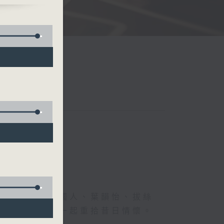
一、的神、德國人、葉韻怡、拔絲
下煩囂心情，一起重拾昔日情懷。