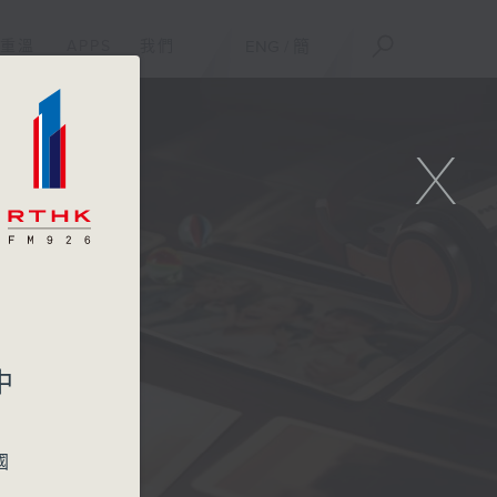
重溫
APPS
我們
ENG
/
簡
X
人
中
國