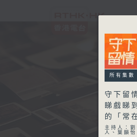
所有集數
守下留情
睇戲睇到
的「常
主持人：劉
人、葉韻怡